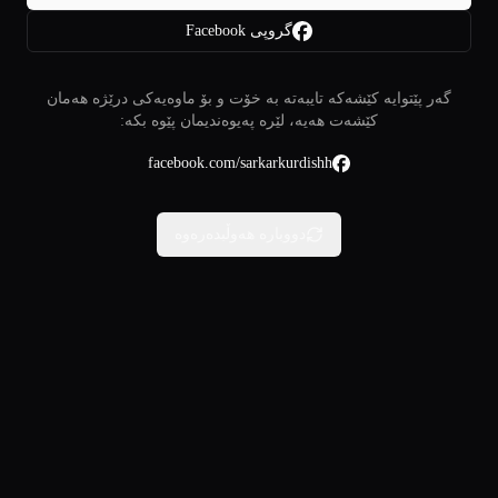
گروپی Facebook
گەر پێتوایە کێشەکە تایبەتە بە خۆت و بۆ ماوەیەکی درێژە هەمان
کێشەت هەیە، لێرە پەیوەندیمان پێوە بکە:
facebook.com/sarkarkurdishh
دووبارە هەوڵبدەرەوە