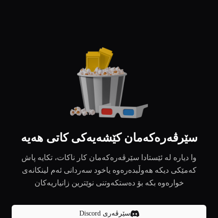
سێرڤەرەکەمان کێشەیەکی کاتی هەیە
وا دیارە لە ئێستادا سێرڤەرەکەمان کار ناکات، تکایە پاش
کەمێکی دیکە هەوڵبدەرەوە یاخود سەردانی ئەم لینکانەی
خوارەوە بکە بۆ دەستکەوتنی نوێترین زانیاریەکان
سێرڤەری Discord