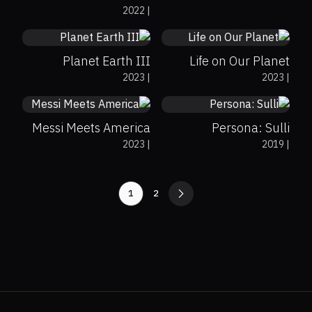
2022
|
Era
9.6
8.2
Planet Earth III
Life on Our Planet
8.3
0%
0%
6.6
2023
|
2023
|
Messi Meets America
Persona: Sulli
2023
|
2019
|
1
2