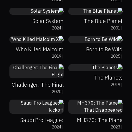
Muhammad
0%
0%
8.9
Solar System
The Blue Planet
لابردنی فلتەرەکان
2024
|
2001
|
0%
0%
7.5
0%
0%
0
Who Killed Malcolm
Born to Be Wild
2019
|
2025
|
X?
0%
0%
9
0%
0%
7.8
The Planets
Challenger: The Final
2019
|
2020
|
Flight
0%
0%
5.6
0%
0%
6.1
Saudi Pro League:
MH370: The Plane
2024
|
2023
|
Kickoff
That Disappeared