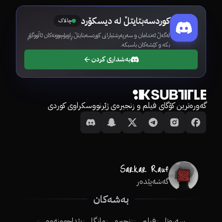
کوردسەبتایتڵ لە دیسکۆرد
چالاک
لەگەڵ ئەندامان و سەرپەرشتیارانی کوردسەبتایتڵ ڕاوبۆچوونەکان ئاڵووگۆڕ
بکە و کێشەکان باسبکە.
بەشداری کردن
گەورەترین کۆگای فیلم و زنجیرەی ژێرنووسکراوی کوردی
گەشەپێدەر
بەشەکان
سەرەتا
فیلم
زنجیرە
مانگا
پێداچوونەوە