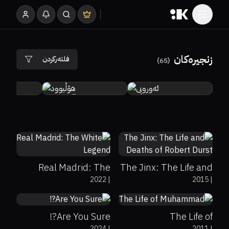
زنجیرەکان
فلتەرکردن
)
65
(
ئەوروپی
هۆڵیوود
ب
0%
0%
8.6
ڕیزبەندی
0%
0%
7.6
ڕیزبەندیەک دیاری بکە
Real Madrid: The
The Jinx: The Life and
ساڵ
2022
|
2015
|
White Legend
Deaths of Robert Durst
0%
0%
9.2
0%
0%
7.5
ساڵ دیاری بکە
Are You Sure?!
The Life of
0%
0%
9
ژانەر
2024
|
2011
|