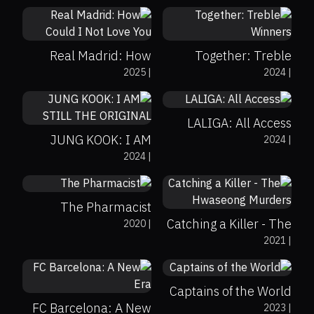
0%
0%
8.1
0%
0%
7.4
Real Madrid: How
Together: Treble
2025
|
2024
|
Could I Not Love You
Winners
6.8
8.7
LALIGA: All Access
JUNG KOOK: I AM
2024
|
7.7
2024
|
STILL THE ORIGINAL
0%
0%
7.8
The Pharmacist
Catching a Killer - The
2020
|
2021
|
Hwaseong Murders
7.4
Captains of the World
FC Barcelona: A New
2023
|