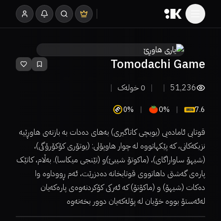
Tomodachi Game
51,236
0
خولەک
0%
0%
7.6
‎قوتابی ئامادەیی (یویچی کاتاگیری) بەهای دەدات بە بازنەی هاوڕێیە
نزیکەکانی، کە پێکهاتووە لە چوار هاوپۆلی: (یوتۆری کۆکۆرۆگی)،
(شیهۆ ساواراگای)، (ماکوتۆ شیبێ)و (تێنجی میکاسا). بەڵام، کاتێک
پارەی گەشتی داهاتووی قوتابخانە دەدزرێت، ئەم ڕووداوە وا
دەکات (شیهۆ) و (ماکۆتۆ) کە ئەرکی کۆکردنەوەی پارەکەیان
لەئەستۆ بووە خۆیان لە پۆلەکەیان دوور بخەنەوە