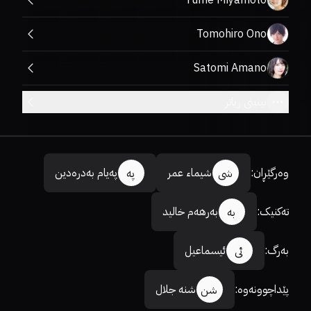
Yume Miyamoto
Tomohiro Ono
Satomi Amano
بینینی زیاتر
وەرگێڕان
:
شیماء عمر
پەیام بەدرەدین
شی
پە
تەکنیک
:
بەرهەم خالید
بە
بەرگ
:
ئیسماعیل
ئی
پێداچوونەوە
:
شنە جلال
شن