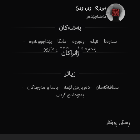
گەشەپێدەر
بەشەکان
سەرەتا
فیلم
زنجیرە
مانگا
پێداچوونەوە
زنجیرە فیلم
250ـی مێژوو
ژانراکان
زیاتر
ستافەکەمان
دەربارەی ئێمە
یاسا و مەرجەکان
پەیوەندی کردن
ڕەنگی ڕووکار