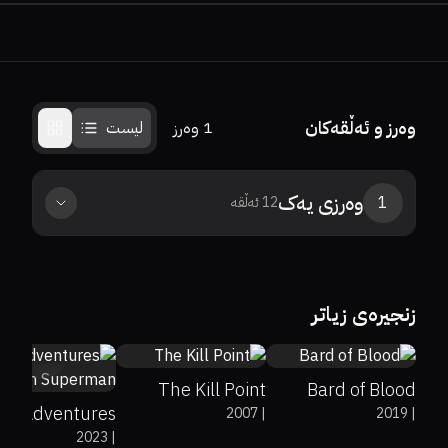
وەرز و ئەڵقەکان
1
وەرز
لیست
وەرزی
یەک
1
12
ئەڵقە
0%
0%
7.4
0%
0%
7
زنجیرەی زیاتر
7.6
The Kill Point
Bard of Blood
My Adventures
2007
|
2019
|
2023
|
ith Superman