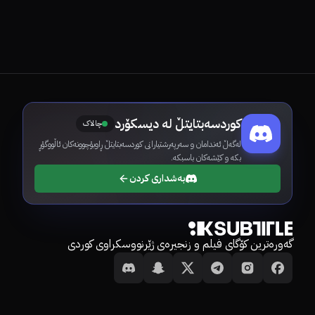
کوردسەبتایتڵ لە دیسکۆرد
چالاک
لەگەڵ ئەندامان و سەرپەرشتیارانی کوردسەبتایتڵ ڕاوبۆچوونەکان ئاڵووگۆڕ
بکە و کێشەکان باسبکە.
بەشداری کردن
گەورەترین کۆگای فیلم و زنجیرەی ژێرنووسکراوی کوردی