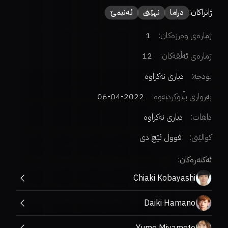
ژانراکان:
دراما
نهێنی
ئەنیمێ
ژمارەی وەرزەکان:
1
ژمارەی ئەڵقەکان:
12
بودجە:
دیاری نەکراوە
بەرواری بڵاوکردنەوە:
2022-04-06
داهات:
دیاری نەکراوە
کوالێتی:
فوول ئێچ دی
ئەکتەرەکان:
Chiaki Kobayashi
Daiki Hamano