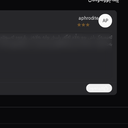
aphrodite
AP
بەداخەوە، جا پاشا و خزەمەتکارکەی زۆر بێتامن، من خۆم تواوم ەکرد  /10
کاردانەوە