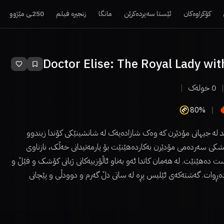
کۆکراوەکان
ئێستا سەیردەکرێن
مانگا
زنجیرە فیلم
250ـی مێژوو
Doctor Elise: The Royal Lady wi
0
خولەک
80%
 لە جیهانی مۆدێرن کە وەک شازادەیەک لە شانشینێکی کۆندا زیندوو
زیشکی سەردەمی مۆدێرن بەکاردەهێنێت بۆ یارمەتیدانی خەڵک، نازناوی
ت دەهێنێت. لە هەمان کاتدا ئەو بەناو ئاڵۆزییەکانی ژیانی کۆشک و فێڵ و
دەڕوات. گەشتەکەی ئێلیس پڕە لە ساتی دڵ گەرم و دوودڵی و پێچانی