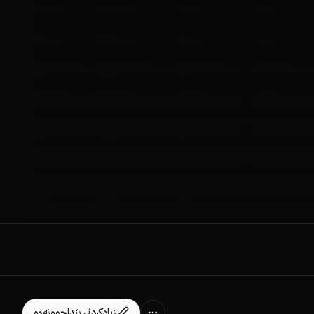
زیادکردنی پێداچوونەوە