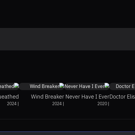
0%
0%
7.5
0%
94%
7.8
ueathed
Wind Breaker
Never Have I Ever
Doctor Eli
2024
|
2024
|
2020
|