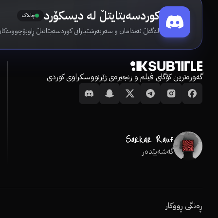
کوردسەبتایتڵ لە دیسکۆرد
چالاک
لەگەڵ ئەندامان و سەرپەرشتیارانی کوردسەبتایتڵ ڕاوبۆچوونەکان
گەورەترین کۆگای فیلم و زنجیرەی ژێرنووسکراوی کوردی
گەشەپێدەر
ڕەنگی ڕووکار