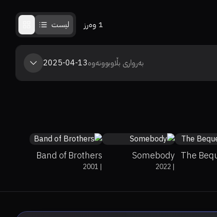
1
وەرز
لیست
بەرواری بڵاوبوونەوە
2025-04-13
9.4
5.7
Band of Brothers
Somebody
The Beq
2001
|
2022
|