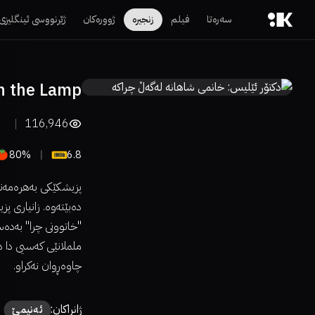
سەرەتا
فیلم
زنجیرە
ژوورەکان
ژێرنووسی ئینگلیزی
th the Lamp
116,946
80%
6.8
پزیشکێکی بەهرەمەند
دەبێتەوە. زانیاری پ
"خاتوونی چرا" بەدەس
ململانێی کەسیی دا 
چاوەڕوان نەکراو.
ژانراکان:
ئەنیمێ