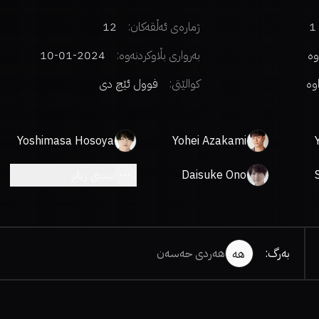
1
ژمارەی ئەڵقەکان:
12
وە
بەرواری بڵاوکردنەوە:
2024-01-10
اوە
کوالێتی:
فوول ئێچ دی
Yoshimasa Hosoya
Yohei Azakami
Daisuke Ono
بینینی زیاتر
بەرگ
:
هەردی حەسەن
هە