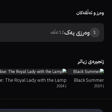
وەرز و ئەڵقەکان
وەرزی
یەک
1
12
ئەڵقە
0%
0%
6.5
زنجیرەی زیاتر
80%
80%
6.8
se: The Royal Lady with the Lamp
Black Summer
2024
|
2019
|