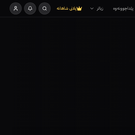
پێداچوونەوە
زیاتر
پلانی شاهانە