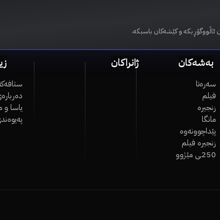
 ئاڵووگۆڕ بکە و کێشەکان باسبکە.
بەشەکان
ژانراکان
زی
سەرەتا
ستافەکە
فیلم
دەربارەی
زنجیرە
یاسا و 
مانگا
پەیوەند
پێداچوونەوە
زنجیرە فیلم
250ـی مێژوو