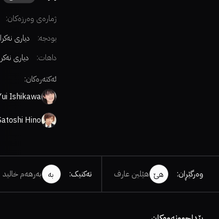
ژمارەی وەرزەکان:
بودجە:
دیاری نەکرا
داهات:
دیاری نەکر
ئەکتەرەکان:
Yui Ishikawa
Satoshi Hino
وەرگێڕان
:
هێلین عارف
تەکنیک
:
بەرهەم خالید
هێ
بە
پێداچوونەوەکان