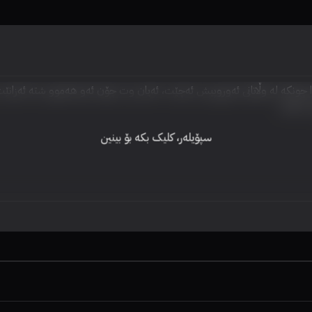
5
سپۆیلەر، کلیک بکە بۆ بینین