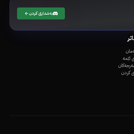
بەشداری کردن
اتر
مان
 ئێمە
مەرجەکان
ی کردن