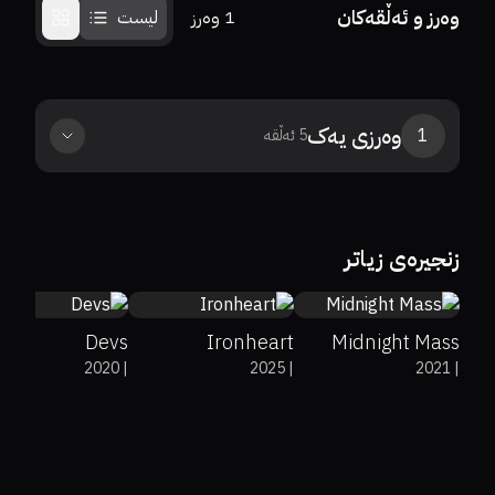
وەرز و ئەڵقەکان
1
وەرز
لیست
وەرزی
یەک
1
5
ئەڵقە
7.7
7.8
زنجیرەی زیاتر
0%
77%
4.4
Devs
Ironheart
Midnight Mass
2020
|
2025
|
2021
|