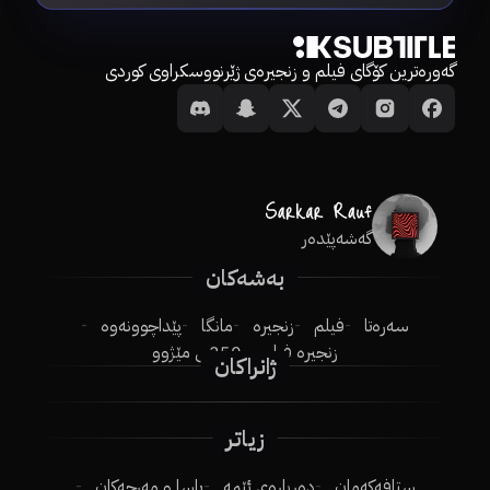
گەورەترین کۆگای فیلم و زنجیرەی ژێرنووسکراوی کوردی
گەشەپێدەر
بەشەکان
سەرەتا
فیلم
زنجیرە
مانگا
پێداچوونەوە
زنجیرە فیلم
250ـی مێژوو
ژانراکان
زیاتر
ستافەکەمان
دەربارەی ئێمە
یاسا و مەرجەکان