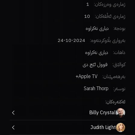
ژمارەی وەرزەکان:
1
ژمارەی ئەڵقەکان:
10
بودجە:
دیاری نەکراوە
بەرواری بڵاوکردنەوە:
2024-10-24
داهات:
دیاری نەکراوە
کوالێتی:
فوول ئێچ دی
بەرهەمهێنان:
Apple TV+
نوسەر
:
Sarah Thorp
ئەکتەرەکان:
Billy Crystal
Judith Light