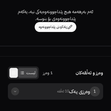
ئەم بەرهەمە هیچ پێداچوونەوەیەکی نیە، یەکەم
پێداچوونەوەی بۆ بنوسە.
زیادکردنی پێداچوونەوە
وەرز و ئەڵقەکان
1
وەرز
لیست
وەرزی
یەک
1
10
ئەڵقە