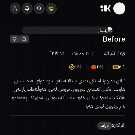
Before
41,462
0
خولەک
English
0%
0%
6.1
ئیڵای دەروونناسێکی بەشی منداڵانە، ئەو پیاوە دوای لەدەستدانی
هاوسەرەکەی کێشەی دەروونی تووش ئەبێ، هەوڵئەدات یارمەتی
یەکێک لە نەخۆشەکانی خۆی بدات، کە ئەویش بەجۆرێک پەیوەندی
بە ڕابردووی ئیڵای هەیە
ژانراکان:
دراما