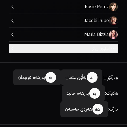
Rosie Perez
Jacobi Jupe
Maria Dizzia
بینینی زیاتر
وەرگێڕان
:
بەڵێن عثمان
بەرهەم فرییمان
بە
بە
تەکنیک
:
بەرهەم خالید
بە
بەرگ
:
هەردی حەسەن
هە