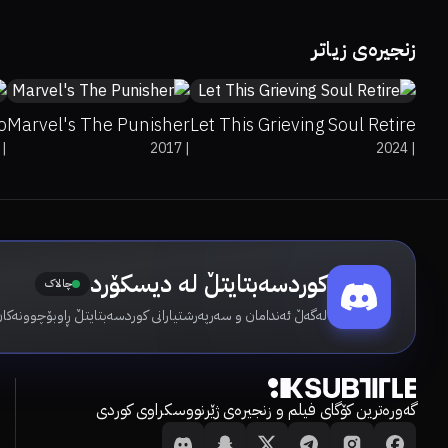
8.5
80%
80%
8
زنجیرەی زیاتر
o
Marvel's The Punisher
Let This Grieving Soul Retire
|
2017
|
2024
|
کوردسەبتایتڵ لە دیسکۆرد
چالاک
لەگەڵ ئەندامان و سەرپەرشتیارانی کوردسەبتایتڵ ڕاوبۆچوونەکان
گەورەترین کۆگای فیلم و زنجیرەی ژێرنووسکراوی کوردی