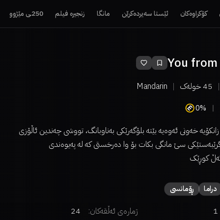
کۆکراوەکان
ئێستا سەیردەکرێن
مانگا
زنجیرە فیلم
250ـی مێژوو
You from 
45
خولەک
Mandarin
0%
نکۆیە خەونی ئەوەیە بێتە بلۆگەرێکی بەناوبانگ، تووشی چەندین ئاڵۆزی
 گرێبەستێکی سێ مانگی بکات بۆ وا دەرخستی کە لە پەیوەندی
ەڵ کوڕێک
دراما
ڕۆمانسی
1
ژمارەی ئەڵقەکان:
24