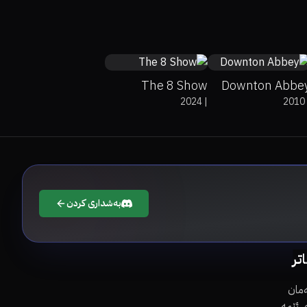
0%
0%
8.7
7.2
The 8 Show
Downton Abbe
2024
|
2010
بەشداری کردن
اتر
مان
 ئێمە