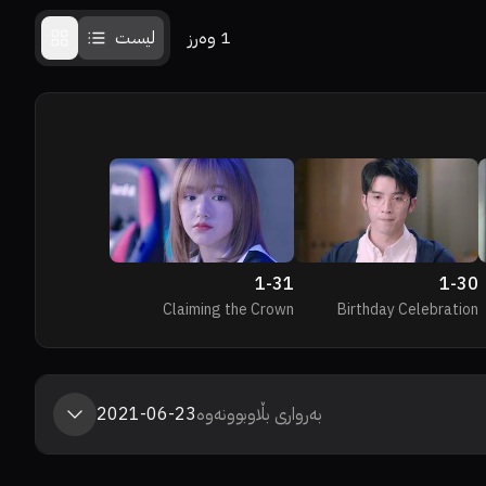
1
وەرز
لیست
1
-
31
1
-
30
Claiming the Crown
Birthday Celebration
بەرواری بڵاوبوونەوە
2021-06-23