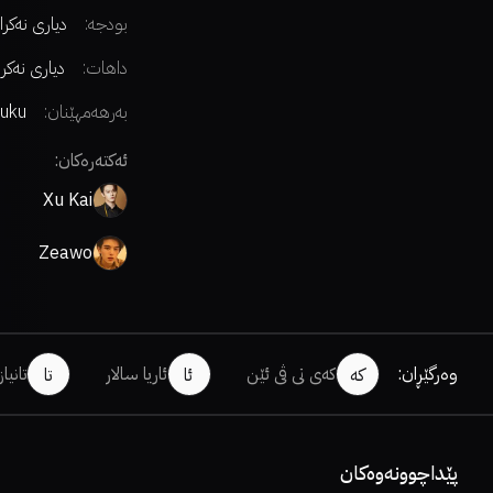
بودجە:
دیاری نەکرا
داهات:
دیاری نەکر
بەرهەمهێنان:
uku
ئەکتەرەکان:
Xu Kai
Zeawo
وەرگێڕان
:
کەی تی ڤی ئێن
ئاریا سالار
تانیا
کە
ئا
تا
پێداچوونەوەکان