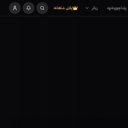
پێداچوونەوە
زیاتر
پلانی شاهانە