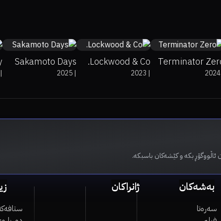
7.4
0%
0%
7.5
0%
0%
7
y
Sakamoto Days
Lockwood & Co.
Terminator Zer
|
2025
|
2023
|
2024
 ئاڵووگۆڕ بکە و کێشەکان باسبکە.
بەشەکان
ژانراکان
زی
سەرەتا
ستافەکە
فیلم
دەربارەی