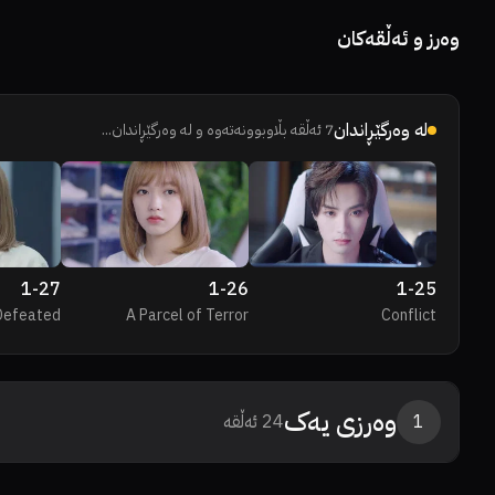
وەرز و ئەڵقەکان
لە وەرگێڕاندان
7
ئەڵقە بڵاوبوونەتەوە و لە وەرگێڕاندان...
1
-
27
1
-
26
1
-
25
Defeated
A Parcel of Terror
Conflict
وەرزی
یەک
1
24
ئەڵقە