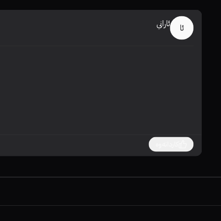
ئاراني
ئا
کاردانەوە