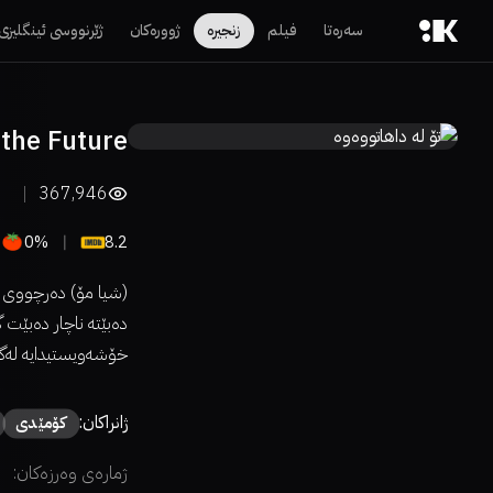
سەرەتا
فیلم
زنجیرە
ژوورەکان
ژێرنووسی ئینگلیزی
the Future
367,946
0%
8.2
(شیا مۆ) دەرچووی زا
دەبێتە ناچار دەبێت
خۆشەویستیدایە لەگ
ژانراکان:
كۆمێدی
ژمارەی وەرزەکان: