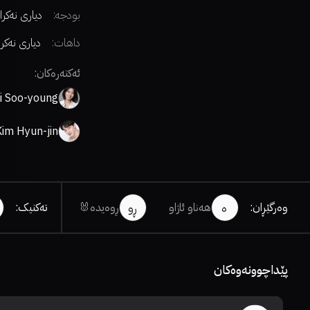
بودجە:
دیاری نەکرا
داهات:
دیاری نەکر
ئەکتەرەکان:
i Soo-young
Kim Hyun-jin
وەرگێڕان
:
هەناو ئاژاو
ڕوەیدە🐰
تەکنیک
:
ه
ڕو
پێداچوونەوەکان