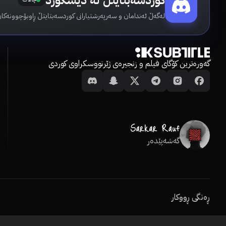
کوردسەبتایتڵ لە دیسکۆرد
لەگەڵ ئەندامان و سەرپەرشتیارانی کوردسەبتایتڵ ڕاوبۆچوونەکان
گەورەترین کۆگای فیلم و زنجیرەی ژێرنووسکراوی کوردی
گەشەپێدەر
ڕەنگی ڕووکار