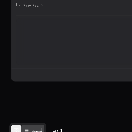
5 رۆژ پێش ئێستا
زۆ
1
وەرز
لیست