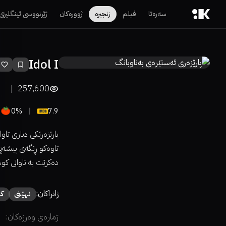
سەرەتا
فیلم
زنجیرە
ژوورەکان
ژێرنووسی ئینگلیزی
Idol I
257,600
0%
7.9
پارێزەرێکی دیاری ت
تاوەکو ڕێگەی پیشەی
دەکرێت بە تاوانی کوش
ژانراکان:
نهێنی
کۆ
ژمارەی وەرزەکان: