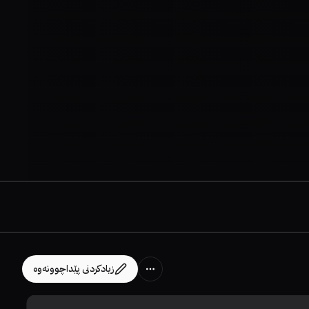
زیادکردنی پێداچوونەوە