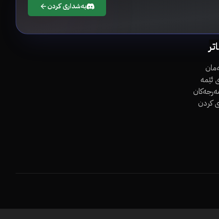
بەشداری کردن
اتر
مان
 ئێمە
مەرجەکان
ی کردن