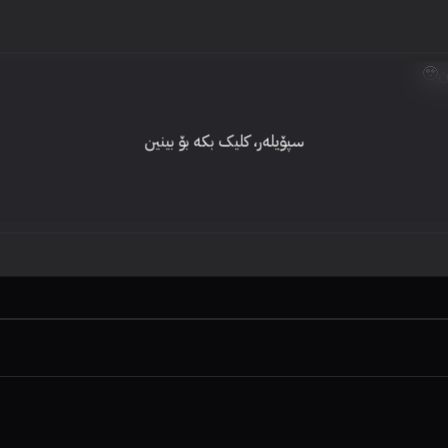
سپۆیلەر، کلیک بکە بۆ بینین