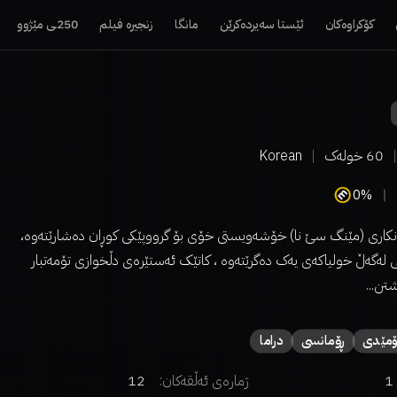
کۆکراوەکان
ئێستا سەیردەکرێن
مانگا
زنجیرە فیلم
250ـی مێژوو
60
خولەک
Korean
0%
اوانکاری (مێنگ سێ نا) خۆشەویستی خۆی بۆ گرووپێکی کوڕان دەشارێتەوە،
ی لەگەڵ خولیاکەی یەک دەگرێتەوە ، کاتێک ئەستێرەی دڵخوازی تۆمەتبار
تن...
مێدی
ڕۆمانسی
دراما
1
ژمارەی ئەڵقەکان:
12