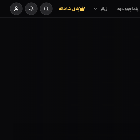
پێداچوونەوە
زیاتر
پلانی شاهانە