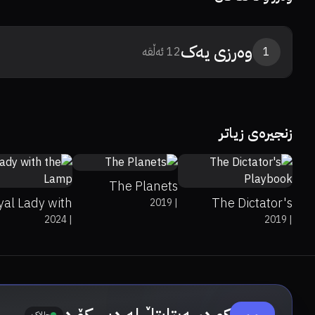
وەرزی
یەک
1
12
ئەڵقە
زنجیرەی زیاتر
7.6
0%
0%
9
%
80%
6.8
The Planets
yal Lady with
The Dictator's
2019
|
2024
|
2019
|
the Lamp
Playbook
چالاک