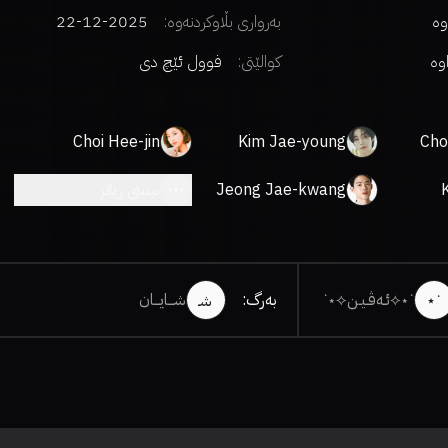
وە
بەرواری بڵاوکردنەوە:
2025-12-22
اوە
کوالێتی:
فوول ئێچ دی
Choi Hee-jin
Kim Jae-young
Cho
Jeong Jae-kwang
بینینی زیاتر
˙⋆⟡ئـەڤـیـن⟡⋆˙
بەرگ
:
شـــایـــان
˙⋆
شـ