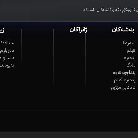
 ئاڵووگۆڕ بکە و کێشەکان باسبکە.
بەشەکان
ژانراکان
زی
سەرەتا
ستافەکە
فیلم
دەربارەی
زنجیرە
یاسا و 
مانگا
پەیوەند
پێداچوونەوە
زنجیرە فیلم
250ـی مێژوو