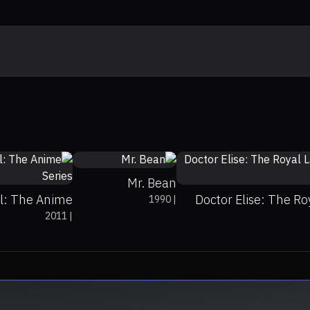
0%
0%
8.5
0%
0%
7.4
80
Mr. Bean
l: The Anime
Doctor Elise: The Ro
1990
|
2011
|
Series