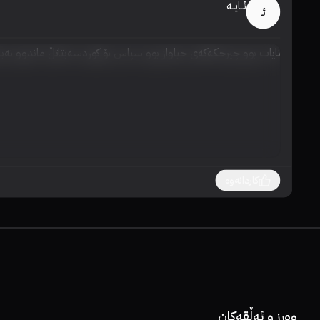
ئــایــە
ئـ
نایاب بوو چیرحکەکەی جیاواز بوو سپاس بۆ کوردسەبتاتڵ ماندوو نەبن
کاردانەوە
وەرز و ئەڵقەکان