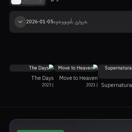
بەرواری بڵاوبوونەوە
2026-01-05
0%
0%
7.1
8.7
The Days
Move to Heaven
Supernatura
2023
|
2021
|