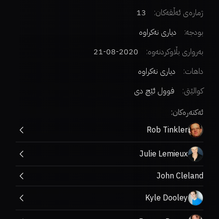
ژمارەی ئەڵقەکان:
13
بودجە:
دیاری نەکراوە
بەرواری بڵاوکردنەوە:
2020-08-21
داهات:
دیاری نەکراوە
کوالێتی:
فوول ئێچ دی
ئەکتەرەکان:
Rob Tinkler
Julie Lemieux
John Cleland
Kyle Dooley