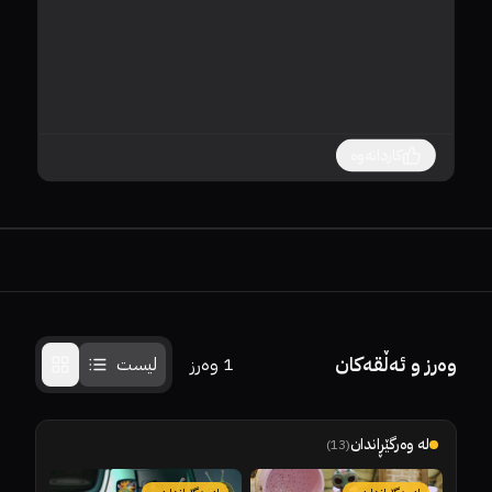
کاردانەوە
وەرز و ئەڵقەکان
1
وەرز
لیست
لە وەرگێڕاندان
)
13
(