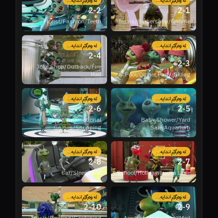
لە وەرگێڕاندایە...
لە وەرگێڕاندایە...
2
-
2
2
-
1
Florist/Fashion/Teeth
Trains/Barbershop/Gnome
لە وەرگێڕاندایە...
لە وەرگێڕاندایە...
2
-
4
2
-
3
Joke Shop/Outback/Fire
Hall
Pool/Dinner Party/Skiing
لە وەرگێڕاندایە...
لە وەرگێڕاندایە...
2
-
6
2
-
5
Dance/International
Baby Shower/Yard
Games/Shopping
Sale/Aquarium
لە وەرگێڕاندایە...
لە وەرگێڕاندایە...
2
-
8
2
-
7
Car/Sleep/Golf
School/Holiday/Lucha Libre
لە وەرگێڕاندایە...
لە وەرگێڕاندایە...
2
-
10
2
-
9