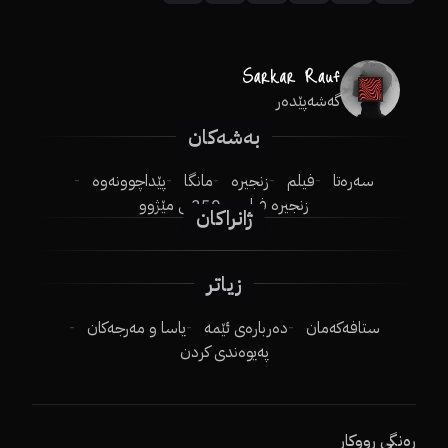
گەشەپێدەر
بەشەکان
سەرەتا
فیلم
زنجیرە
مانگا
پێداچوونەوە
زنجیرە فیلم
250ـی مێژوو
ژانراکان
زیاتر
ستافەکەمان
دەربارەی ئێمە
یاسا و مەرجەکان
پەیوەندی کردن
ڕەنگی ڕووکار