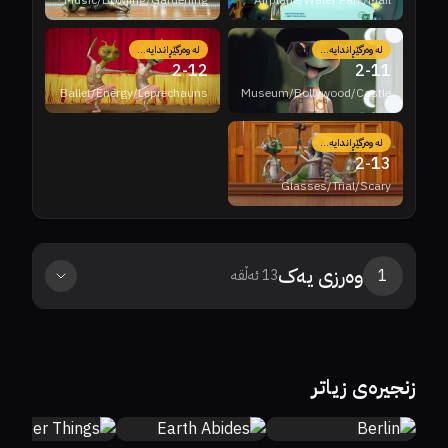
Music/Bowling/Gardening
Airplane/Water Park/Mail
لە وەرگێڕاندایە...
لە وەرگێڕاندایە...
2
-
12
2
-
11
Ballet/Energy/Leprechauns
Museum/Bollywood/Castle
لە وەرگێڕاندایە...
2
-
13
Glasses/Trial/Scary
وەرزی
یەک
1
13
ئەڵقە
0%
0%
8.8
زنجیرەی زیاتر
0%
63%
6.2
0%
0%
7