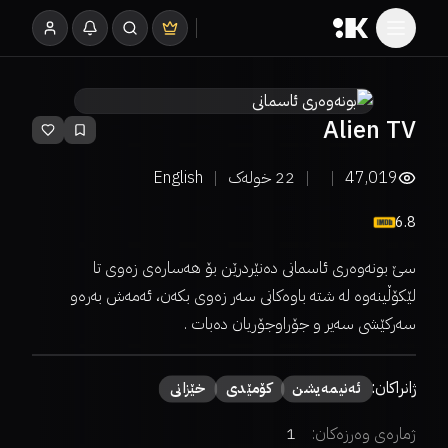
Alien TV
47,019
22
خولەک
English
6.8
سێ بونەوەری ئاسمانی دەنێردرێن بۆ هەسارەی زەوی تا
لێکۆڵینەوە لە شتە باوەکانی سەر زەوی بکەن، ئەمەش بەرەو
سەرکێشی سەیر و جۆراوجۆریان دەبات .
ژانراکان:
ئەنیمەیشن
كۆمێدی
خێزانی
ژمارەی وەرزەکان:
1