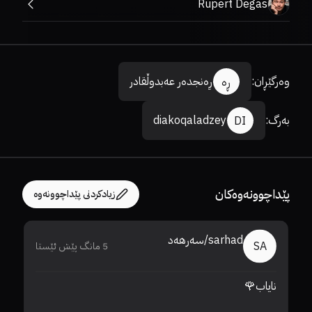
Rupert Degas
وەرگێڕان
:
ڕەنجدەر عەبدوڵقادر
ڕە
بەرگ
:
diakoqaladzey
DI
پێداچوونەوەکان
زیادکردنی پێداچوونەوە
sarhad/سەرهەد
SA
5 مانگ پێش ئێستا
نایاب🌹