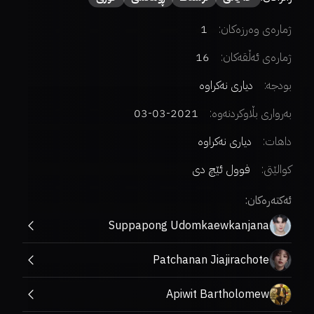
ژمارەی وەرزەکان:
1
ژمارەی ئەڵقەکان:
16
بودجە:
دیاری نەکراوە
بەرواری بڵاوکردنەوە:
2021-03-03
داهات:
دیاری نەکراوە
کوالێتی:
فوول ئێچ دی
ئەکتەرەکان:
Suppapong Udomkaewkanjana
Patchanan Jiajirachote
Apiwit Bartholomew