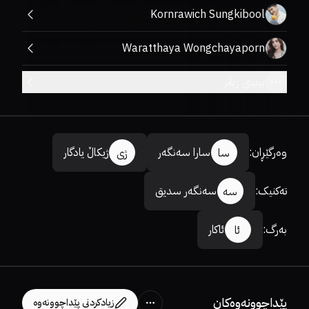
Kornrawich Sungkibool
Waratthaya Wongchayaporn
بینینی زیاتر
وەرگێڕان
:
سارا سەنگەر
ژیکاڵ یادگار
سا
ژی
تەکنیک
:
سەنگەر سدیق
سە
بەرگ
:
ئاکار
ئا
پێداچوونەوەکان
زیادکردنی پێداچوونەوە