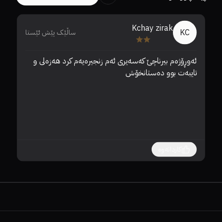
Kchay zirak
KC
ساڵێک پێش ئێستا
😍
ئەوڕۆژەم بیرناچێ کەسەیری ئەم زنجیرەیەم کرد هەزەلی و 
تایبەت بوو دەستانخۆش
کاردانەوە