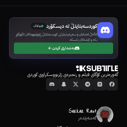
کوردسەبتایتڵ لە دیسکۆرد
چالاک
لەگەڵ ئەندامان و سەرپەرشتیارانی کوردسەبتایتڵ ڕاوبۆچوونەکان ئاڵووگۆڕ
بکە و کێشەکان باسبکە.
بەشداری کردن
گەورەترین کۆگای فیلم و زنجیرەی ژێرنووسکراوی کوردی
گەشەپێدەر