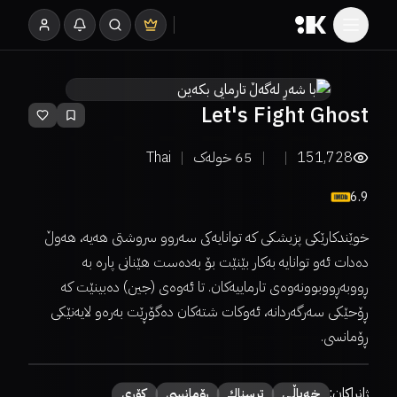
Let's Fight Ghost
151,728
65
خولەک
Thai
6.9
خوێندکارێکی پزیشکی کە توانایەکی سەروو سروشتی هەیە، هەوڵ
دەدات ئەو توانایە بەکار بێنێت بۆ بەدەست هێنانی پارە بە
ڕووبەڕووبوونەوەی تارماییەکان. تا ئەوەی (جین) دەبینێت کە
ڕۆحێکی سەرگەردانە، ئەوکات شتەکان دەگۆڕێت بەرەو لایەنێکی
ڕۆمانسی.
ژانراکان:
خەیاڵی
ترسناك
ڕۆمانسی
کۆری