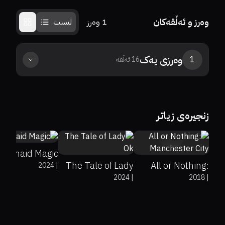
وەرز و ئەڵقەکان
1
وەرز
لیست
وەرزی
یەک
1
16
ئەڵقە
0%
0%
0
زنجیرەی زیاتر
8.2
0%
0%
0
Mermaid Magic
The Tale of Lady
All or Nothing:
2024
|
2024
|
2018
|
Ok
Manchester City