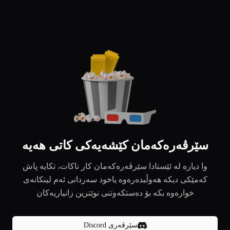
سێرڤەرەکەمان کێشەیەکی کاتی هەیە
وا دیارە لە ئێستادا سێرڤەرەکەمان کار ناکات، تکایە پاش
کەمێکی دیکە هەوڵبدەرەوە یاخود سەردانی ئەم لینکانەی
خوارەوە بکە بۆ دەستکەوتنی نوێترین زانیاریەکان
سێرڤەری Discord