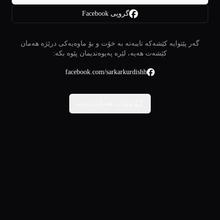
گروپی Facebook
گەر پێتوایە کێشەکە تایبەتە بە خۆت و بۆ ماوەیەکی درێژە هەمان
کێشەت هەیە، لێرە پەیوەندیمان پێوە بکە:
facebook.com/sarkarkurdishh
دووبارە هەوڵبدەرەوە