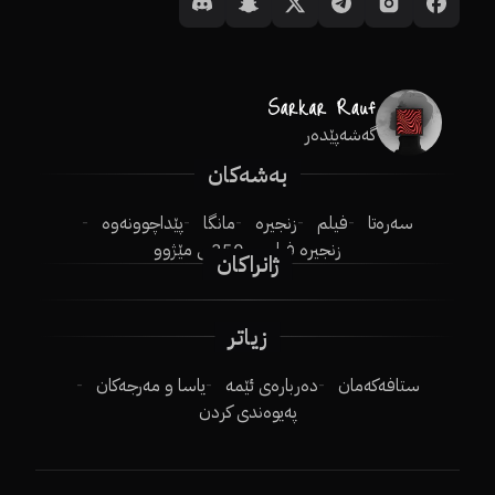
گەشەپێدەر
بەشەکان
سەرەتا
فیلم
زنجیرە
مانگا
پێداچوونەوە
زنجیرە فیلم
250ـی مێژوو
ژانراکان
زیاتر
ستافەکەمان
دەربارەی ئێمە
یاسا و مەرجەکان
پەیوەندی کردن