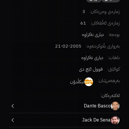
ژمارەی وەرزەکان:
3
ژمارەی ئەڵقەکان:
61
بودجە:
دیاری نەکراوە
بەرواری بڵاوکردنەوە:
2005-02-21
داهات:
دیاری نەکراوە
کوالێتی:
فوول ئێچ دی
بەرهەمهێنان:
نیکڵدۆن
ئەکتەرەکان:
Dante Basco
Jack De Sena