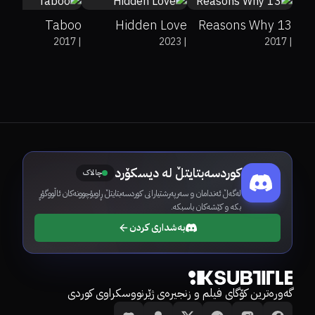
Taboo
Hidden Love
13 Reasons Why
2017
|
2023
|
2017
|
کوردسەبتایتڵ لە دیسکۆرد
چالاک
لەگەڵ ئەندامان و سەرپەرشتیارانی کوردسەبتایتڵ ڕاوبۆچوونەکان ئاڵووگۆڕ
بکە و کێشەکان باسبکە.
بەشداری کردن
گەورەترین کۆگای فیلم و زنجیرەی ژێرنووسکراوی کوردی