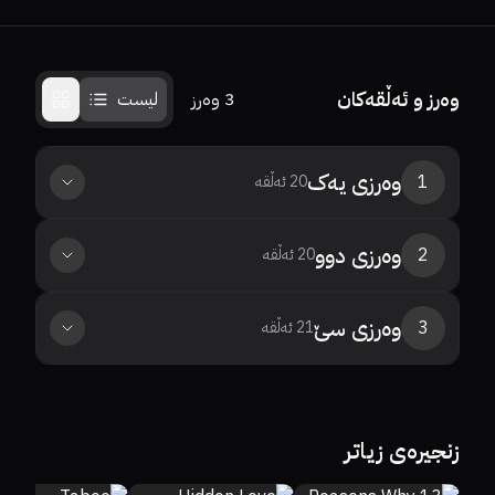
وەرز و ئەڵقەکان
3
وەرز
لیست
وەرزی
یەک
1
20
ئەڵقە
وەرزی
دوو
2
20
ئەڵقە
وەرزی
سێ
3
21
ئەڵقە
0%
0%
8.4
8.7
0%
0%
7.8
زنجیرەی زیاتر