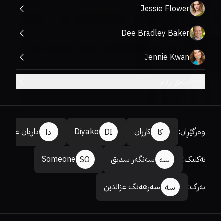
Jessie Flower
Dee Bradley Baker
Jennie Kwan
بینینی زیاتر
وەرگێڕان
:
کارزان
Diyako
داریان عومەر
کا
DI
دا
تەکنیک
:
سەنگەر سدیق
Someone
سە
SO
بەرگ
:
سەرهەنگ عزالدین
سە