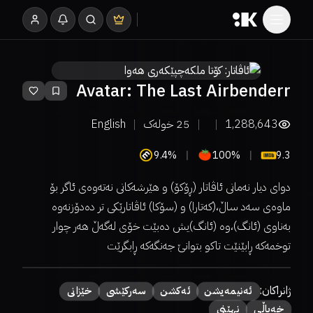
Avatar: The Last Airbenderr
1,288,643
25
خولەک
English
9.4%
100%
9.3
دوای دیار نەمانی ئاڤاتار (ڕۆکۆ) و هێرشەکانی نەتەوەی ئاگر بۆ
ماوەی سەد ساڵ،(کەتارا) و (سۆکا) ئاڤاتارێکی تر دەدۆزنەوە
بەناوی (ئانگ)،وە (ئانگ)یش دەبێت خۆی لەگەڵ هەر چوار
توخمەکە ڕابێنێت تاکو بتوانێ جەنگەکە ڕابگرێت
ژانراکان:
ئەنیمەیشن
ئەكشن
سەركێشی
خێزانی
خەیاڵی
نهێنی