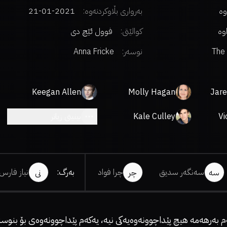
وە
بەرواری بڵاوکردنەوە:
2021-01-21
اوە
کوالێتی:
فوول ئێچ دی
The
نوسەر
:
Anna Fricke
Keegan Allen
Molly Hagan
Jare
Vi
Kale Culley
بینینی زیاتر
سەنگەر سدیق
چرا فواد
بەرگ
:
نیاز فارس
سە
چر
نی
م بەرهەمە هیچ پێداچوونەوەیەکی نیە، یەکەم پێداچوونەوەی بۆ بنوسە