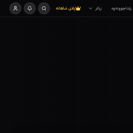
پێداچوونەوە
زیاتر
پلانی شاهانە