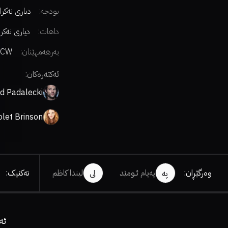
بودجە:
دیاری نەکرا
داهات:
دیاری نەکر
بەرهەمهێنان:
 CW
ئەکتەرەکان:
d Padalecki
olet Brinson
وەرگێڕان
:
پەیام ئــومێد
لیندا کاظم
تەکنیک
:
پە
لی
ئە