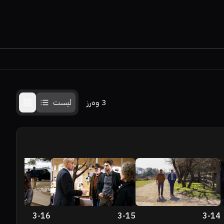
3
وەرز
لیست
3
-
16
3
-
15
3
-
14