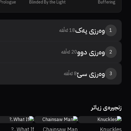
 Prologue
Blinded By the Light
Buffering
وەرزی
یەک
1
18
ئەڵقە
وەرزی
دوو
2
20
ئەڵقە
وەرزی
سێ
3
8
ئەڵقە
9.1
زنجیرەی زیاتر
0%
0%
7.4
6.5
What If...?
Chainsaw Man
Knuckles