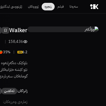
سەرەتا
فیلم
زنجیرە
ژوورەکان
ژێرنووسی ئینگلیزی
Walker
158,436
35%
6.2
باوکێک دەگەڕێتەوە ب
نێو کێشە خێزانیەکان
گومانەکان سەربارەی 
ژانراکان:
ئەكشن
ژمارەی وەرزەکان: