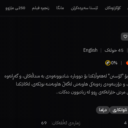
کۆکراوەکان
ئێستا سەیردەکرێن
مانگا
زنجیرە فیلم
250ـی مێژوو
45
خولەک
English
0%
ۆ "ئۆستن" لەهەوڵێکدا بۆ دووبارە شادبوونەوەی بە منداڵەکانی، و گەڕانەوە
ی، و دۆزینەوەی زەویەکی هاوبەش لەگەڵ هاوبەشە نوێکەی، لەکاتێکدا
مردنی خێزانەکەی ڕوو لە زیادبوون دەکات...
تاوانکاری
دراما
4
ژمارەی ئەڵقەکان:
69