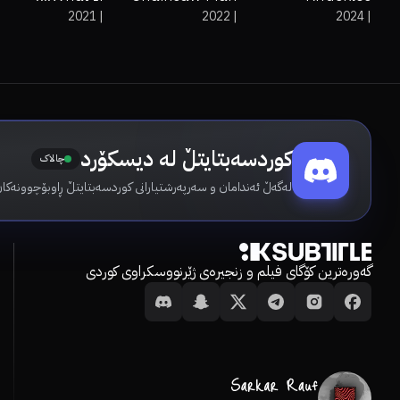
2021
|
2022
|
2024
|
کوردسەبتایتڵ لە دیسکۆرد
چالاک
لەگەڵ ئەندامان و سەرپەرشتیارانی کوردسەبتایتڵ ڕاوبۆچوونەکان
گەورەترین کۆگای فیلم و زنجیرەی ژێرنووسکراوی کوردی