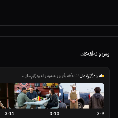
وەرز و ئەڵقەکان
لە وەرگێڕاندان
23
ئەڵقە بڵاوبوونەتەوە و لە وەرگێڕاندان...
3
-
11
3
-
10
3
-
9