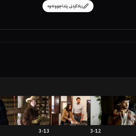
زیادکردنی پێداچوونەوە
3
-
13
3
-
12