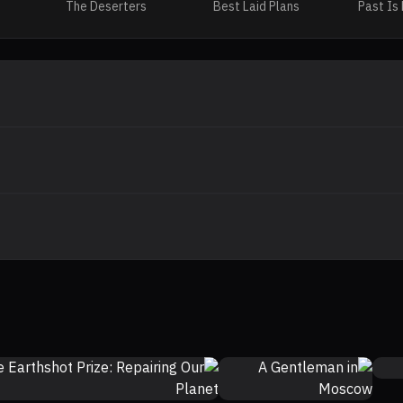
The Deserters
Best Laid Plans
Past Is
6.8
7.4