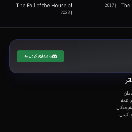
The Fall of the House of
The 
2017
|
2023
|
Usher
بەشداری کردن
اتر
مان
 ئێمە
مەرجەکان
ی کردن