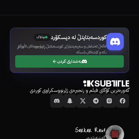
کوردسەبتایتڵ لە دیسکۆرد
چالاک
لەگەڵ ئەندامان و سەرپەرشتیارانی کوردسەبتایتڵ ڕاوبۆچوونەکان ئاڵووگۆڕ
بکە و کێشەکان باسبکە.
بەشداری کردن
گەورەترین کۆگای فیلم و زنجیرەی ژێرنووسکراوی کوردی
گەشەپێدەر