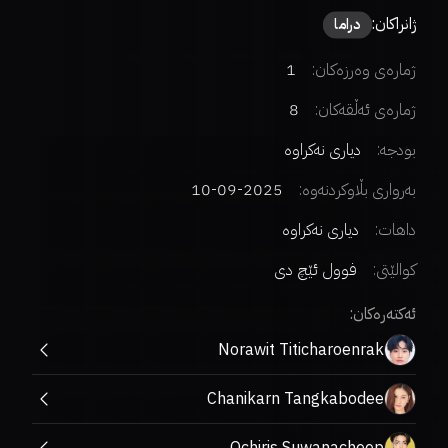
ژانراکان:
دراما
ژمارەی وەرزەکان:
1
ژمارەی ئەڵقەکان:
8
بودجە:
دیاری نەکراوە
بەرواری بڵاوکردنەوە:
2025-09-10
داهات:
دیاری نەکراوە
کوالێتی:
فوول ئێچ دی
ئەکتەرەکان:
Norawit Titicharoenrak
Chanikarn Tangkabodee