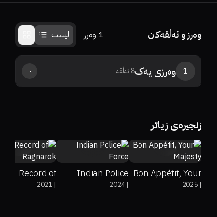
وەرز و ئەڵقەکان
1
وەرز
لیست
وەرزی
یەک
1
8
ئەڵقە
زنجیرەی زیاتر
0%
0%
6.4
0%
0%
7.7
Record of
Indian Police
Bon Appétit, Your
2021
|
2024
|
2025
|
Ragnarok
Force
Majesty