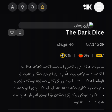
The Dark Dice
87,142
40
خولەک
0%
0%
7
ساموت لە قۆناغی یەکەمی ئامادەییدا کەسێکە کە لە ئاستی
ئەکادیمیدا سەرکەوتووە بەڵام دوای ئەوەی دەگوازرێتەوە بۆ
قوتابخانەیەکی نوێ ساموت زارێکی کۆن دەدۆزێتەوە کە خۆی و
حەوت خوێندکاری دیکە دەهێنێتە ناو یارییەکی نهێنی ئەو هەشت
خوێندکارە زیرەکن و کێبڕکێ دەکەن بۆ ئەوەی لەم یارییە نهێنییەدا
بە زیندووی بمێننەوە