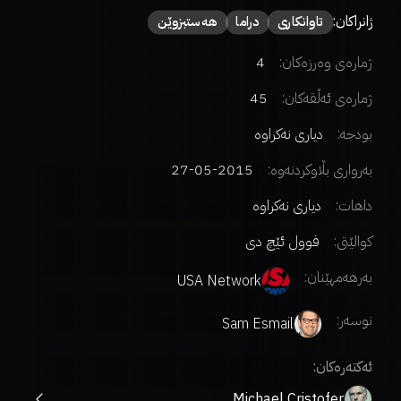
ژانراکان:
تاوانکاری
دراما
هەستبزوێن
ژمارەی وەرزەکان:
4
ژمارەی ئەڵقەکان:
45
بودجە:
دیاری نەکراوە
بەرواری بڵاوکردنەوە:
2015-05-27
داهات:
دیاری نەکراوە
کوالێتی:
فوول ئێچ دی
بەرهەمهێنان:
USA Network
نوسەر
:
Sam Esmail
ئەکتەرەکان:
Michael Cristofer