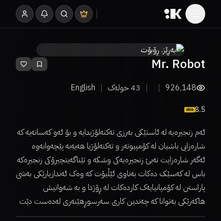
Mr. Robot
926,148
43
خولەک
English
8.5
ئەم زنجیرەیە لە ئاستێکی بەرزی تەکنەلۆژیدایە و بۆ ئەو کەسانەیە کە
شارەزایی باشیان لە کۆمپیوتەر و تەکنەلۆژیا هەیەبە پێچەوانەوە
ئەگەر شارەزایت نەبێ زنجیرەیەکی وشکە و تێناگەیتچیرۆکی زنجیرەکە
باس لە کەسێک دەکات بەناوی ئێڵیۆت کە وەک ئەندازیارێکی بەشی
پاراستن له کۆمپانیایەک کاردەکات لە ڕۆژدا و بە شەوانیش
هاکەرێکی بەتوانا کە چەندین کاری سەرسوڕهێنەری لەدەست دێت