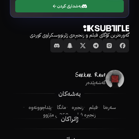
بەشداری کردن
گەورەترین کۆگای فیلم و زنجیرەی ژێرنووسکراوی کوردی
گەشەپێدەر
بەشەکان
سەرەتا
فیلم
زنجیرە
مانگا
پێداچوونەوە
زنجیرە فیلم
250ـی مێژوو
ژانراکان