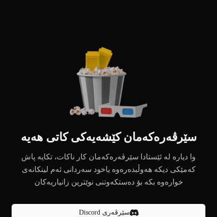
سێرڤەرەکەمان کێشەیەکی کاتی هەیە
وا دیارە لە ئێستادا سێرڤەرەکەمان کار ناکات، تکایە پاش
کەمێکی دیکە هەوڵبدەرەوە یاخود سەردانی ئەم لینکانەی
خوارەوە بکە بۆ دەستکەوتنی نوێترین زانیاریەکان
سێرڤەری Discord