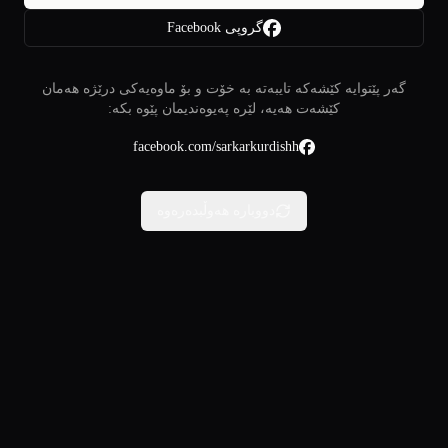
گروپی Facebook
گەر پێتوایە کێشەکە تایبەتە بە خۆت و بۆ ماوەیەکی درێژە هەمان
کێشەت هەیە، لێرە پەیوەندیمان پێوە بکە:
facebook.com/sarkarkurdishh
دووبارە هەوڵبدەرەوە