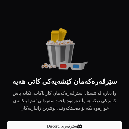
سێرڤەرەکەمان کێشەیەکی کاتی هەیە
وا دیارە لە ئێستادا سێرڤەرەکەمان کار ناکات، تکایە پاش
کەمێکی دیکە هەوڵبدەرەوە یاخود سەردانی ئەم لینکانەی
خوارەوە بکە بۆ دەستکەوتنی نوێترین زانیاریەکان
سێرڤەری Discord