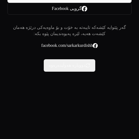
گروپی Facebook
گەر پێتوایە کێشەکە تایبەتە بە خۆت و بۆ ماوەیەکی درێژە هەمان
کێشەت هەیە، لێرە پەیوەندیمان پێوە بکە:
facebook.com/sarkarkurdishh
دووبارە هەوڵبدەرەوە