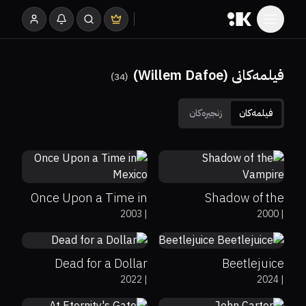
فیلمەکانی (Willem Dafoe)
)
34
(
فیلمەکان
زنجیرەکان
56%
66%
6.3
Once Upon a Time in
Shadow of the
61%
53%
5.4
0%
77%
6.8
2003
|
2000
|
Mexico
Vampire
Dead for a Dollar
Beetlejuice
76%
79%
6.9
51%
52%
6.6
2022
|
2024
|
Beetlejuice