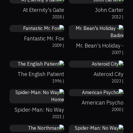
At Eternity's Gate
John Carter
83%
93%
7.9
2018
|
2012
|
56%
51%
6.4
Fantastic Mr. Fox
Mr. Bean's Holiday -
2009
|
87%
86%
7.4
74%
73%
7
2007
|
Badini
The English Patient
Asteroid City
64%
68%
7.6
1996
|
2023
|
95%
American Psycho
Spider-Man: No Way
2000
|
82%
89%
7.9
2021
|
Home
71%
93%
8.3