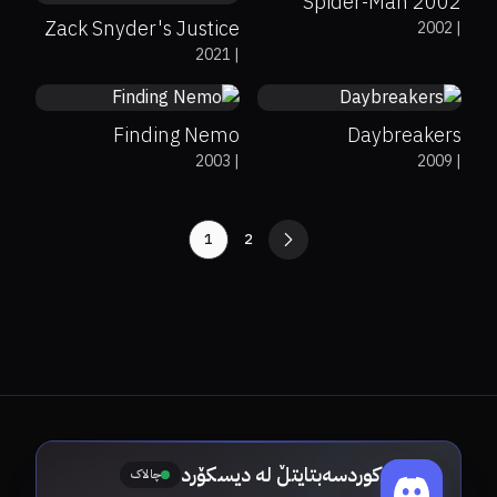
Spider-Man 2002
Zack Snyder's Justice
2002
|
90%
99%
8.1
57%
69%
6.4
2021
|
League
Finding Nemo
Daybreakers
2003
|
2009
|
1
2
کوردسەبتایتڵ لە دیسکۆرد
چالاک