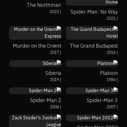
The Northman
Spider-Man: No Way
2022
|
2021
|
Home
52%
60%
6.5
88%
92%
8.1
Murder on the Orient
The Grand Budapest
56%
50%
5.2
92%
87%
8.1
2017
|
2014
|
Express
Hotel
Siberia
Platoon
83%
93%
7.3
59%
63%
6.2
2019
|
1986
|
Spider-Man 2
Spider-Man 3
73%
90%
7.3
2004
|
2007
|
54%
8