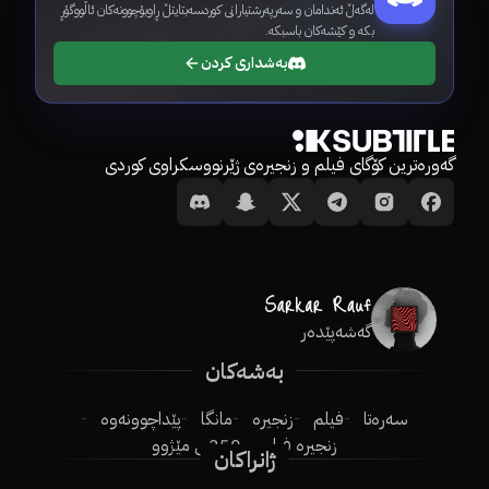
لەگەڵ ئەندامان و سەرپەرشتیارانی کوردسەبتایتڵ ڕاوبۆچوونەکان ئاڵووگۆڕ
بکە و کێشەکان باسبکە.
بەشداری کردن
گەورەترین کۆگای فیلم و زنجیرەی ژێرنووسکراوی کوردی
گەشەپێدەر
بەشەکان
سەرەتا
فیلم
زنجیرە
مانگا
پێداچوونەوە
زنجیرە فیلم
250ـی مێژوو
ژانراکان