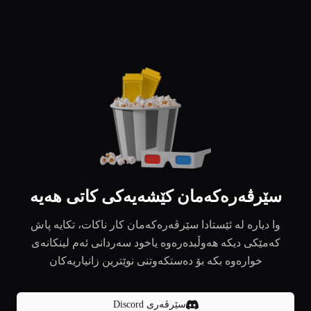
سێرڤەرەکەمان کێشەیەکی کاتی هەیە
وا دیارە لە ئێستادا سێرڤەرەکەمان کار ناکات، تکایە پاش
کەمێکی دیکە هەوڵبدەرەوە یاخود سەردانی ئەم لینکانەی
خوارەوە بکە بۆ دەستکەوتنی نوێترین زانیاریەکان
سێرڤەری Discord