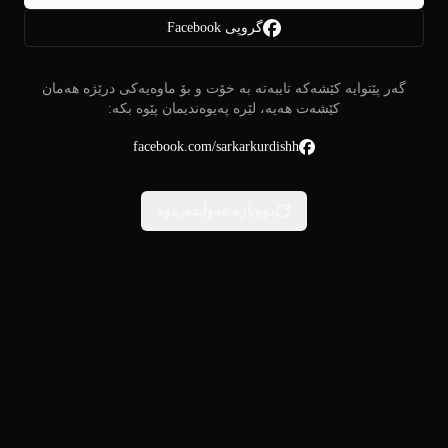
گروپی Facebook
گەر پێتوایە کێشەکە تایبەتە بە خۆت و بۆ ماوەیەکی درێژە هەمان
کێشەت هەیە، لێرە پەیوەندیمان پێوە بکە:
facebook.com/sarkarkurdishh
دووبارە هەوڵبدەرەوە