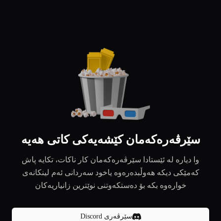
سێرڤەرەکەمان کێشەیەکی کاتی هەیە
وا دیارە لە ئێستادا سێرڤەرەکەمان کار ناکات، تکایە پاش
کەمێکی دیکە هەوڵبدەرەوە یاخود سەردانی ئەم لینکانەی
خوارەوە بکە بۆ دەستکەوتنی نوێترین زانیاریەکان
سێرڤەری Discord