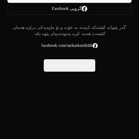
گروپی Facebook
گەر پێتوایە کێشەکە تایبەتە بە خۆت و بۆ ماوەیەکی درێژە هەمان
کێشەت هەیە، لێرە پەیوەندیمان پێوە بکە:
facebook.com/sarkarkurdishh
دووبارە هەوڵبدەرەوە