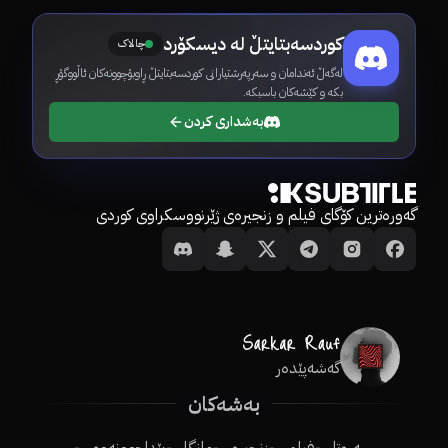
کوردسەبتایتڵ لە دیسکۆرد
چالاک
لەگەڵ ئەندامان و سەرپەرشتیارانی کوردسەبتایتڵ ڕاوبۆچوونەکان ئاڵووگۆڕ
بکە و کێشەکان باسبکە.
بەشداری کردن
گەورەترین کۆگای فیلم و زنجیرەی ژێرنووسکراوی کوردی
گەشەپێدەر
بەشەکان