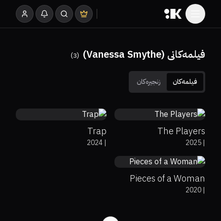
فیلمەکانی (Vanessa Smythe)
)
3
(
فیلمەکان
زنجیرەکان
50%
6.2
0%
0%
5.5
Trap
The Players
66%
7.1
2024
|
2025
|
Pieces of a Woman
2020
|