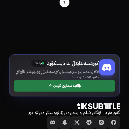
1
کوردسەبتایتڵ لە دیسکۆرد
چالاک
لەگەڵ ئەندامان و سەرپەرشتیارانی کوردسەبتایتڵ ڕاوبۆچوونەکان ئاڵووگۆڕ
بکە و کێشەکان باسبکە.
بەشداری کردن
گەورەترین کۆگای فیلم و زنجیرەی ژێرنووسکراوی کوردی