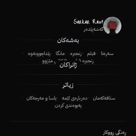
گەشەپێدەر
بەشەکان
سەرەتا
فیلم
زنجیرە
مانگا
پێداچوونەوە
زنجیرە فیلم
250ـی مێژوو
ژانراکان
زیاتر
ستافەکەمان
دەربارەی ئێمە
یاسا و مەرجەکان
پەیوەندی کردن
ڕەنگی ڕووکار