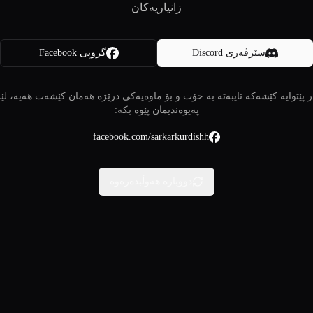
زانیاریەکان
سێرڤەری Discord
گروپی Facebook
 پێتوایە کێشەکە تایبەتە بە خۆت و بۆ ماوەیەکی درێژە هەمان کێشەت هەیە، لێ
پەیوەندیمان پێوە بکە:
facebook.com/sarkarkurdishh
دووبارە هەوڵبدەرەوە