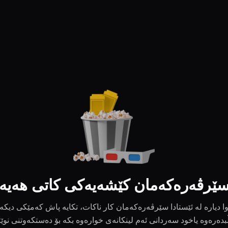
ێرڤەرەکەمان کێشەیەکی کاتی هەیە
ا دیارە لە ئێستادا سێرڤەرەکەمان کار ناکات، تکایە پاش کەمێکی دیکە
بدەرەوە یاخود سەردانی ئەم لینکانەی خوارەوە بکە بۆ دەستکەوتنی نوێ