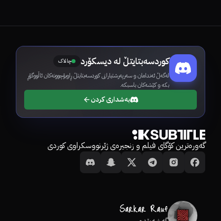
کوردسەبتایتڵ لە دیسکۆرد
چالاک
لەگەڵ ئەندامان و سەرپەرشتیارانی کوردسەبتایتڵ ڕاوبۆچوونەکان ئاڵووگۆڕ
بکە و کێشەکان باسبکە.
بەشداری کردن
گەورەترین کۆگای فیلم و زنجیرەی ژێرنووسکراوی کوردی
گەشەپێدەر