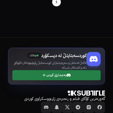
1
کوردسەبتایتڵ لە دیسکۆرد
چالاک
لەگەڵ ئەندامان و سەرپەرشتیارانی کوردسەبتایتڵ ڕاوبۆچوونەکان ئاڵووگۆڕ
بکە و کێشەکان باسبکە.
بەشداری کردن
گەورەترین کۆگای فیلم و زنجیرەی ژێرنووسکراوی کوردی