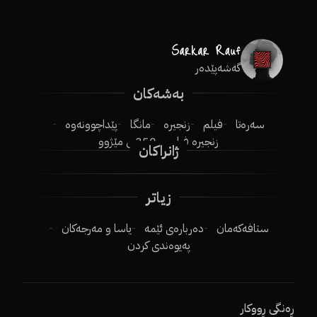
گەشەپێدەر
بەشەکان
سەرەتا
فیلم
زنجیرە
مانگا
پێداچوونەوە
زنجیرە فیلم
250ـی مێژوو
ژانراکان
زیاتر
ستافەکەمان
دەربارەی ئێمە
یاسا و مەرجەکان
پەیوەندی کردن
ڕەنگی ڕووکار