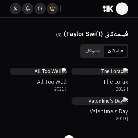
فیلمەکانی (Taylor Swift)
)
3
(
فیلمەکان
زنجیرەکان
8.5
46%
6.4
All Too Well
The Lorax
34%
18%
5.7
2021
|
2012
|
Valentine's Day
2010
|