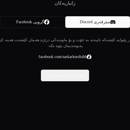
زانیاریەکان
سێرڤەری Discord
گروپی Facebook
 پێتوایە کێشەکە تایبەتە بە خۆت و بۆ ماوەیەکی درێژە هەمان کێشەت هەیە، لێ
پەیوەندیمان پێوە بکە:
facebook.com/sarkarkurdishh
دووبارە هەوڵبدەرەوە