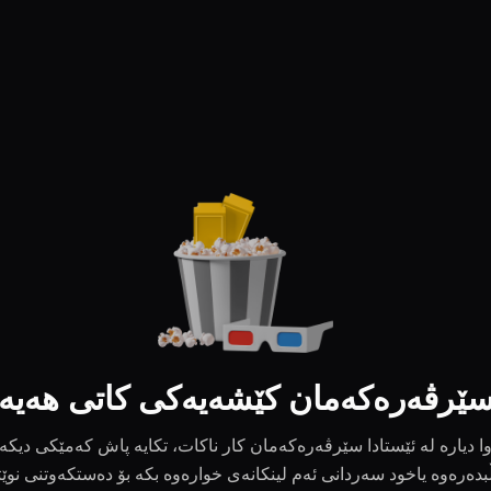
ێرڤەرەکەمان کێشەیەکی کاتی هەیە
ا دیارە لە ئێستادا سێرڤەرەکەمان کار ناکات، تکایە پاش کەمێکی دیکە
بدەرەوە یاخود سەردانی ئەم لینکانەی خوارەوە بکە بۆ دەستکەوتنی نوێ