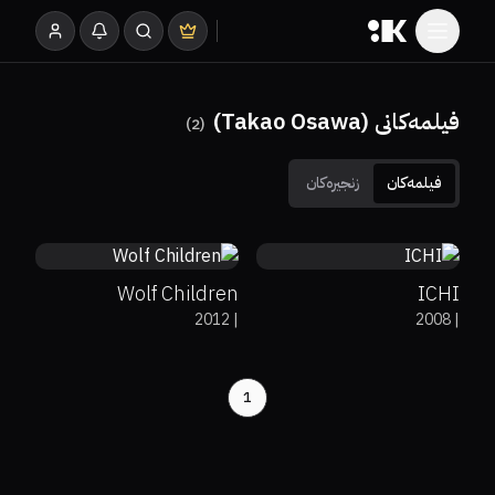
فیلمەکانی (Takao Osawa)
)
2
(
فیلمەکان
زنجیرەکان
71%
95%
8.1
0%
78%
6.5
Wolf Children
ICHI
2012
|
2008
|
1