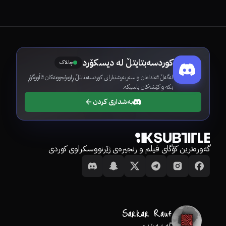
کوردسەبتایتڵ لە دیسکۆرد
چالاک
لەگەڵ ئەندامان و سەرپەرشتیارانی کوردسەبتایتڵ ڕاوبۆچوونەکان ئاڵووگۆڕ
بکە و کێشەکان باسبکە.
بەشداری کردن
گەورەترین کۆگای فیلم و زنجیرەی ژێرنووسکراوی کوردی
گەشەپێدەر