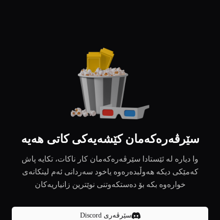
سێرڤەرەکەمان کێشەیەکی کاتی هەیە
وا دیارە لە ئێستادا سێرڤەرەکەمان کار ناکات، تکایە پاش
کەمێکی دیکە هەوڵبدەرەوە یاخود سەردانی ئەم لینکانەی
خوارەوە بکە بۆ دەستکەوتنی نوێترین زانیاریەکان
سێرڤەری Discord