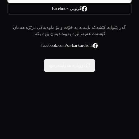
گروپی Facebook
گەر پێتوایە کێشەکە تایبەتە بە خۆت و بۆ ماوەیەکی درێژە هەمان
کێشەت هەیە، لێرە پەیوەندیمان پێوە بکە:
facebook.com/sarkarkurdishh
دووبارە هەوڵبدەرەوە