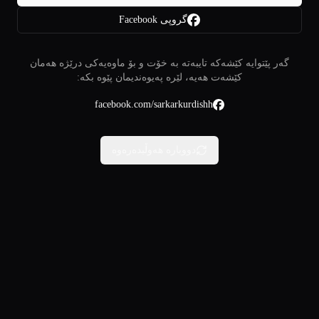
گروپی Facebook
گەر پێتوایە کێشەکە تایبەتە بە خۆت و بۆ ماوەیەکی درێژە هەمان
کێشەت هەیە، لێرە پەیوەندیمان پێوە بکە:
facebook.com/sarkarkurdishh
دووبارە هەوڵبدەرەوە