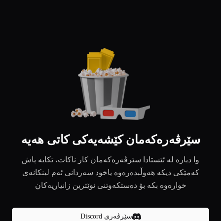
سێرڤەرەکەمان کێشەیەکی کاتی هەیە
وا دیارە لە ئێستادا سێرڤەرەکەمان کار ناکات، تکایە پاش
کەمێکی دیکە هەوڵبدەرەوە یاخود سەردانی ئەم لینکانەی
خوارەوە بکە بۆ دەستکەوتنی نوێترین زانیاریەکان
سێرڤەری Discord