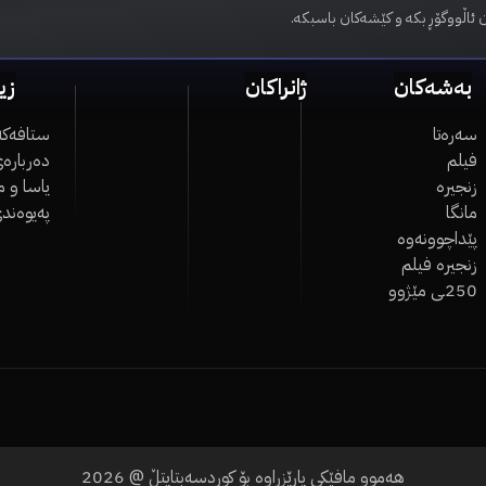
 ئاڵووگۆڕ بکە و کێشەکان باسبکە.
بەشەکان
ژانراکان
زی
سەرەتا
ستافەکە
فیلم
دەربارەی
زنجیرە
یاسا و 
مانگا
پەیوەند
پێداچوونەوە
زنجیرە فیلم
250ـی مێژوو
هەموو مافێکی پارێزراوە بۆ کوردسەبتایتڵ @
2026