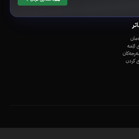
اتر
مان
 ئێمە
مەرجەکان
ی کردن