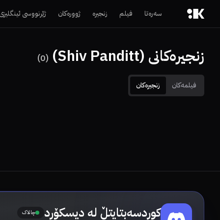
سەرەتا
فیلم
زنجیرە
ژوورەکان
ژێرنووسی ئینگلیزی
زنجیرەکانی (Shiv Panditt)
)
0
(
فیلمەکان
زنجیرەکان
کوردسەبتایتڵ لە دیسکۆرد
چالاک