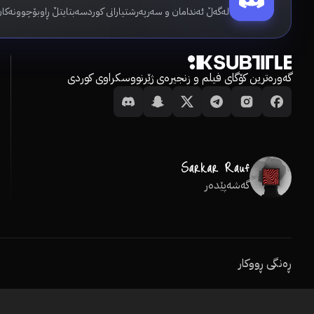
لەگەڵ ئەندامان و سەرپەرشتیارانی کوردسەبتایتڵ ڕاوبۆچوونەکان
گەورەترین کۆگای فیلم و زنجیرەی ژێرنووسکراوی کوردی
گەشەپێدەر
ڕەنگی ڕووکار