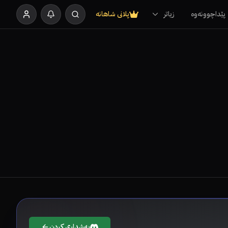
پێداچوونەوە
زیاتر
پلانی شاهانە
بەشداری کردن