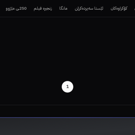
کۆکراوەکان
ئێستا سەیردەکرێن
مانگا
زنجیرە فیلم
250ـی مێژوو
1