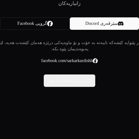
زانیاریەکان
سێرڤەری Discord
گروپی Facebook
 پێتوایە کێشەکە تایبەتە بە خۆت و بۆ ماوەیەکی درێژە هەمان کێشەت هەیە، لێ
پەیوەندیمان پێوە بکە:
facebook.com/sarkarkurdishh
دووبارە هەوڵبدەرەوە