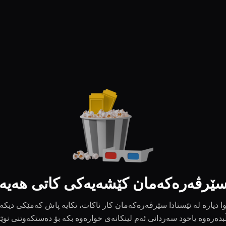
ێرڤەرەکەمان کێشەیەکی کاتی هەیە
ا دیارە لە ئێستادا سێرڤەرەکەمان کار ناکات، تکایە پاش کەمێکی دیکە
بدەرەوە یاخود سەردانی ئەم لینکانەی خوارەوە بکە بۆ دەستکەوتنی نوێ