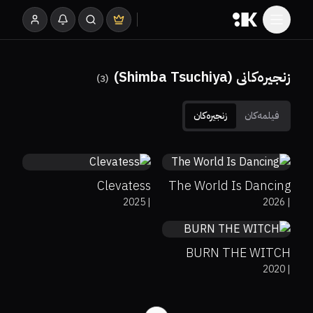
زنجیرەکانی (Shimba Tsuchiya)
)
3
(
فیلمەکان
زنجیرەکان
0%
0%
7.9
0%
0%
8
Clevatess
The World Is Dancing
2025
|
2026
|
0%
0%
6.7
BURN THE WITCH
2020
|