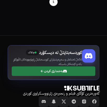
1
کوردسەبتایتڵ لە دیسکۆرد
چالاک
لەگەڵ ئەندامان و سەرپەرشتیارانی کوردسەبتایتڵ ڕاوبۆچوونەکان ئاڵووگۆڕ
بکە و کێشەکان باسبکە.
بەشداری کردن
گەورەترین کۆگای فیلم و زنجیرەی ژێرنووسکراوی کوردی