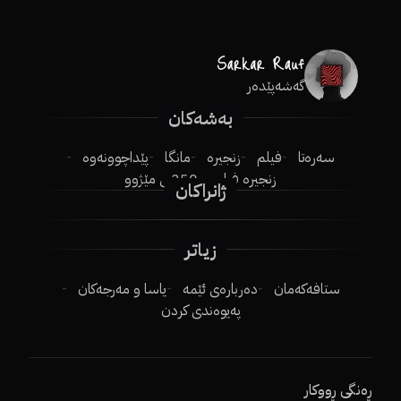
گەشەپێدەر
بەشەکان
سەرەتا
فیلم
زنجیرە
مانگا
پێداچوونەوە
زنجیرە فیلم
250ـی مێژوو
ژانراکان
زیاتر
ستافەکەمان
دەربارەی ئێمە
یاسا و مەرجەکان
پەیوەندی کردن
ڕەنگی ڕووکار