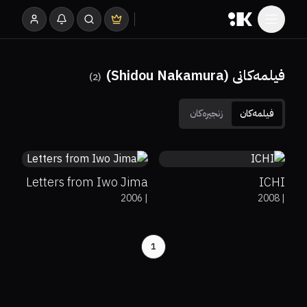
فیلمەکانی (Shidou Nakamura)
)
2
(
فیلمەکان
زنجیرەکان
89%
91%
7.9
0%
78%
6.5
Letters from Iwo Jima
ICHI
2006
|
2008
|
1