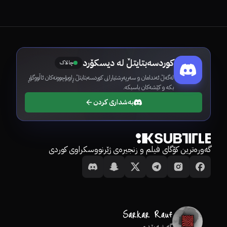
کوردسەبتایتڵ لە دیسکۆرد
چالاک
لەگەڵ ئەندامان و سەرپەرشتیارانی کوردسەبتایتڵ ڕاوبۆچوونەکان ئاڵووگۆڕ
بکە و کێشەکان باسبکە.
بەشداری کردن
گەورەترین کۆگای فیلم و زنجیرەی ژێرنووسکراوی کوردی
گەشەپێدەر