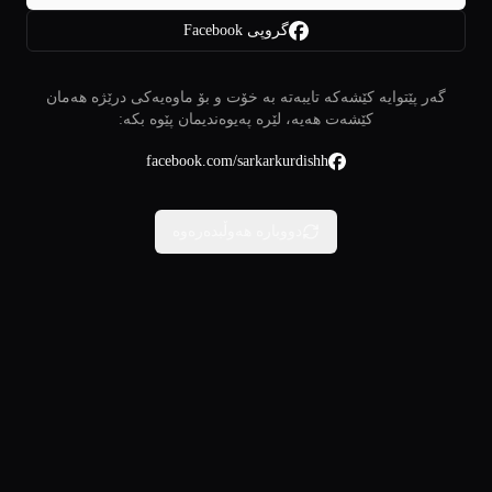
گروپی Facebook
گەر پێتوایە کێشەکە تایبەتە بە خۆت و بۆ ماوەیەکی درێژە هەمان
کێشەت هەیە، لێرە پەیوەندیمان پێوە بکە:
facebook.com/sarkarkurdishh
دووبارە هەوڵبدەرەوە