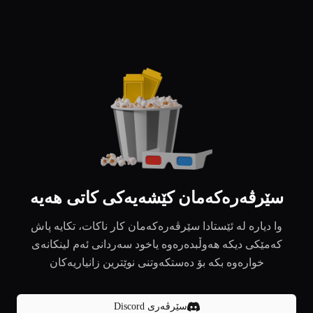
سێرڤەرەکەمان کێشەیەکی کاتی هەیە
وا دیارە لە ئێستادا سێرڤەرەکەمان کار ناکات، تکایە پاش
کەمێکی دیکە هەوڵبدەرەوە یاخود سەردانی ئەم لینکانەی
خوارەوە بکە بۆ دەستکەوتنی نوێترین زانیاریەکان
سێرڤەری Discord