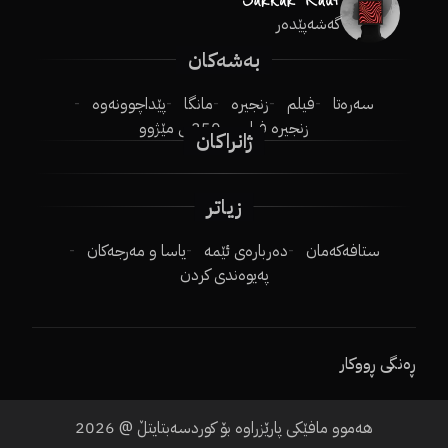
گەشەپێدەر
بەشەکان
سەرەتا
فیلم
زنجیرە
مانگا
پێداچوونەوە
زنجیرە فیلم
250ـی مێژوو
ژانراکان
زیاتر
ستافەکەمان
دەربارەی ئێمە
یاسا و مەرجەکان
پەیوەندی کردن
ڕەنگی ڕووکار
هەموو مافێکی پارێزراوە بۆ کوردسەبتایتڵ @
2026