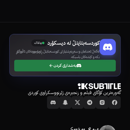
کوردسەبتایتڵ لە دیسکۆرد
چالاک
لەگەڵ ئەندامان و سەرپەرشتیارانی کوردسەبتایتڵ ڕاوبۆچوونەکان ئاڵووگۆڕ
بکە و کێشەکان باسبکە.
بەشداری کردن
گەورەترین کۆگای فیلم و زنجیرەی ژێرنووسکراوی کوردی