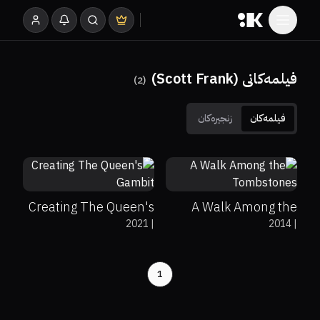
فیلمەکانی (Scott Frank)
)
2
(
فیلمەکان
زنجیرەکان
6.9
57%
68%
6.5
Creating The Queen's
A Walk Among the
2021
|
2014
|
Gambit
Tombstones
1