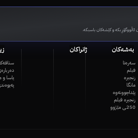
 ئاڵووگۆڕ بکە و کێشەکان باسبکە.
بەشەکان
ژانراکان
زی
سەرەتا
ستافەکە
فیلم
دەربارەی
زنجیرە
یاسا و 
مانگا
پەیوەند
پێداچوونەوە
زنجیرە فیلم
250ـی مێژوو