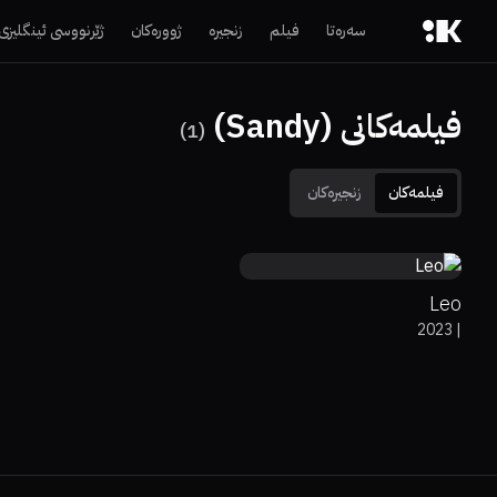
سەرەتا
فیلم
زنجیرە
ژوورەکان
ژێرنووسی ئینگلیزی
فیلمەکانی (Sandy)
)
1
(
فیلمەکان
زنجیرەکان
7.9
Leo
2023
|