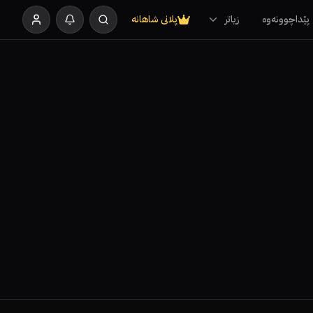
پێداچوونەوە
زیاتر
پلانی شاهانە