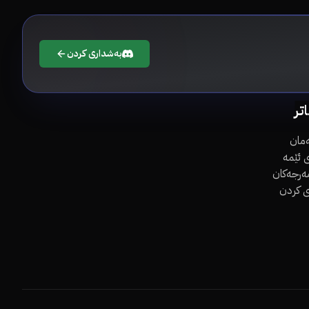
بەشداری کردن
اتر
مان
 ئێمە
مەرجەکان
ی کردن