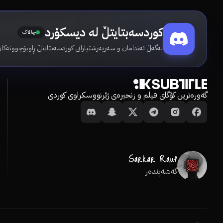
کوردسەبتایتڵ لە دیسکۆرد
چالاک
لەگەڵ ئەندامان و سەرپەرشتیارانی کوردسەبتایتڵ ڕاوبۆچوونەکان
گەورەترین کۆگای فیلم و زنجیرەی ژێرنووسکراوی کوردی
گەشەپێدەر