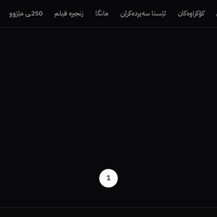
کۆکراوەکان
ئێستا سەیردەکرێن
مانگا
زنجیرە فیلم
250ـی مێژوو
1