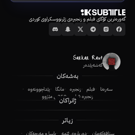
گەورەترین کۆگای فیلم و زنجیرەی ژێرنووسکراوی کوردی
گەشەپێدەر
بەشەکان
سەرەتا
فیلم
زنجیرە
مانگا
پێداچوونەوە
زنجیرە فیلم
250ـی مێژوو
ژانراکان
زیاتر
ستافەکەمان
دەربارەی ئێمە
یاسا و مەرجەکان