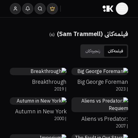
فیلمەکانی (Sam Trammell)
)
6
(
فیلمەکان
زنجیرەکان
46%
63%
6.2
45%
6.6
Breakthrough
Big George Foreman
24%
19%
5.7
2019
|
2023
|
29%
12%
4.7
Autumn in New York
Aliens vs Predator:
2000
|
68%
85%
6.5
69%
81%
7.7
2007
|
Requiem