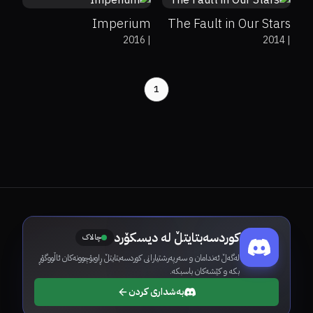
Imperium
The Fault in Our Stars
2016
|
2014
|
1
کوردسەبتایتڵ لە دیسکۆرد
چالاک
لەگەڵ ئەندامان و سەرپەرشتیارانی کوردسەبتایتڵ ڕاوبۆچوونەکان ئاڵووگۆڕ
بکە و کێشەکان باسبکە.
بەشداری کردن