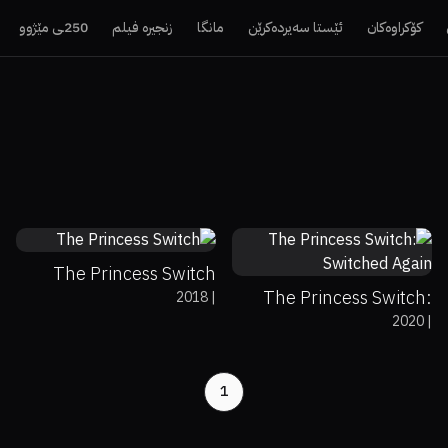
250ـی مێژوو
زنجیرە فیلم
مانگا
ئێستا سەیردەکرێن
کۆکراوەکان
75%
6
58%
5.4
The Princess Switch
The Princess Switch:
2018
|
2020
|
Switched Again
1