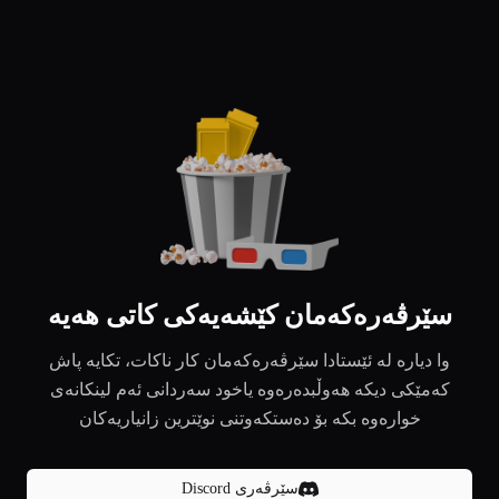
سێرڤەرەکەمان کێشەیەکی کاتی هەیە
وا دیارە لە ئێستادا سێرڤەرەکەمان کار ناکات، تکایە پاش
کەمێکی دیکە هەوڵبدەرەوە یاخود سەردانی ئەم لینکانەی
خوارەوە بکە بۆ دەستکەوتنی نوێترین زانیاریەکان
سێرڤەری Discord