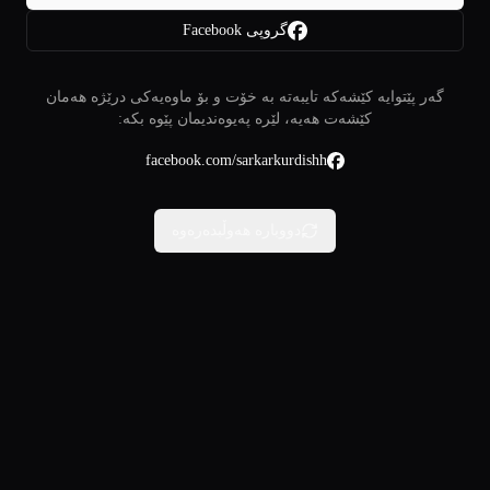
گروپی Facebook
گەر پێتوایە کێشەکە تایبەتە بە خۆت و بۆ ماوەیەکی درێژە هەمان
کێشەت هەیە، لێرە پەیوەندیمان پێوە بکە:
facebook.com/sarkarkurdishh
دووبارە هەوڵبدەرەوە