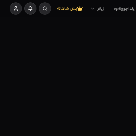
پێداچوونەوە
زیاتر
پلانی شاهانە