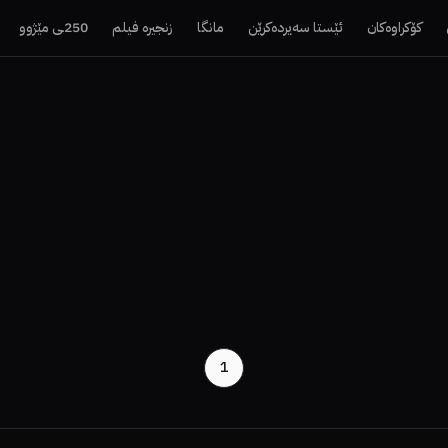
کۆکراوەکان
ئێستا سەیردەکرێن
مانگا
زنجیرە فیلم
250ـی مێژوو
1