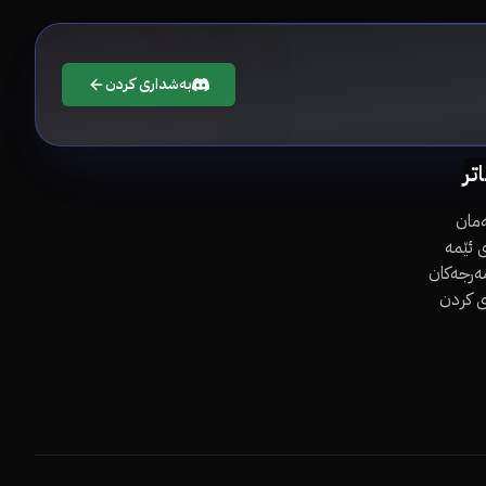
بەشداری کردن
اتر
مان
 ئێمە
مەرجەکان
ی کردن