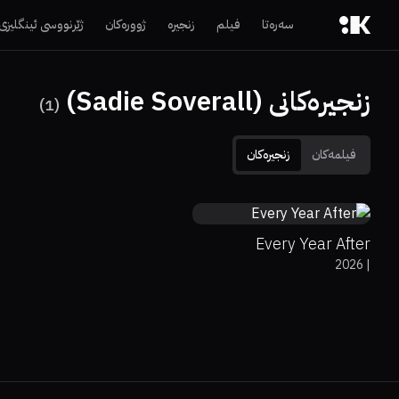
سەرەتا
فیلم
زنجیرە
ژوورەکان
ژێرنووسی ئینگلیزی
زنجیرەکانی (Sadie Soverall)
)
1
(
فیلمەکان
زنجیرەکان
0%
73%
6.3
Every Year After
2026
|