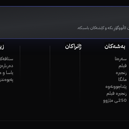
 ئاڵووگۆڕ بکە و کێشەکان باسبکە.
بەشەکان
ژانراکان
زی
سەرەتا
ستافەکە
فیلم
دەربارەی
زنجیرە
یاسا و 
مانگا
پەیوەند
پێداچوونەوە
زنجیرە فیلم
250ـی مێژوو