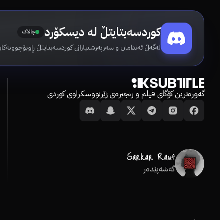
کوردسەبتایتڵ لە دیسکۆرد
چالاک
لەگەڵ ئەندامان و سەرپەرشتیارانی کوردسەبتایتڵ ڕاوبۆچوونەکان
گەورەترین کۆگای فیلم و زنجیرەی ژێرنووسکراوی کوردی
گەشەپێدەر