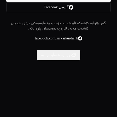
گروپی Facebook
گەر پێتوایە کێشەکە تایبەتە بە خۆت و بۆ ماوەیەکی درێژە هەمان
کێشەت هەیە، لێرە پەیوەندیمان پێوە بکە:
facebook.com/sarkarkurdishh
دووبارە هەوڵبدەرەوە