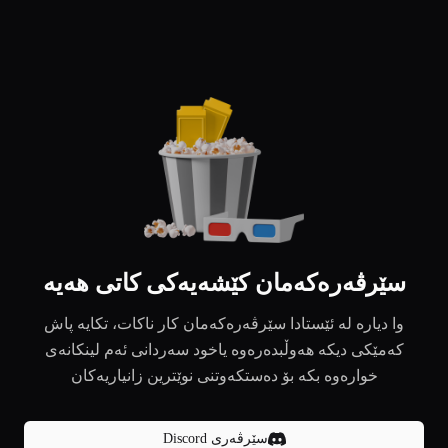
سێرڤەرەکەمان کێشەیەکی کاتی هەیە
وا دیارە لە ئێستادا سێرڤەرەکەمان کار ناکات، تکایە پاش
کەمێکی دیکە هەوڵبدەرەوە یاخود سەردانی ئەم لینکانەی
خوارەوە بکە بۆ دەستکەوتنی نوێترین زانیاریەکان
سێرڤەری Discord