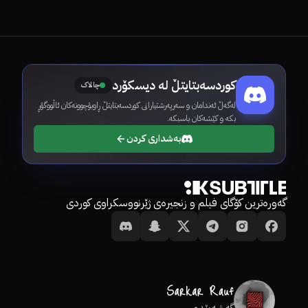
کوردسەبتایتڵ لە دیسکۆرد
چالاک
لەگەڵ ئەندامان و سەرپەرشتیارانی کوردسەبتایتڵ ڕاوبۆچوونەکان ئاڵووگۆڕ
بکە و کێشەکان باسبکە.
بەشداری کردن
گەورەترین کۆگای فیلم و زنجیرەی ژێرنووسکراوی کوردی
گەشەپێدەر