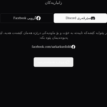
زانیاریەکان
سێرڤەری Discord
گروپی Facebook
 پێتوایە کێشەکە تایبەتە بە خۆت و بۆ ماوەیەکی درێژە هەمان کێشەت هەیە، لێ
پەیوەندیمان پێوە بکە:
facebook.com/sarkarkurdishh
دووبارە هەوڵبدەرەوە