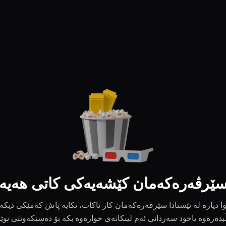
ێرڤەرەکەمان کێشەیەکی کاتی هەیە
ا دیارە لە ئێستادا سێرڤەرەکەمان کار ناکات، تکایە پاش کەمێکی دیکە
بدەرەوە یاخود سەردانی ئەم لینکانەی خوارەوە بکە بۆ دەستکەوتنی نوێ