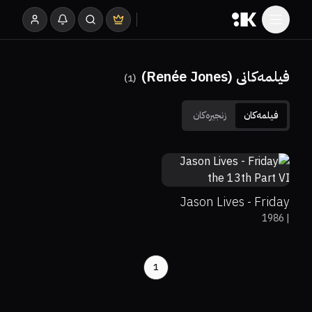
فیلمەکانی (Renée Jones)
)
1
(
فیلمەکان
زنجیرەکان
30%
59%
6
Jason Lives - Friday
1986
|
the 13th Part VI
1