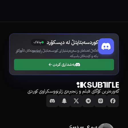
کوردسەبتایتڵ لە دیسکۆرد
چالاک
لەگەڵ ئەندامان و سەرپەرشتیارانی کوردسەبتایتڵ ڕاوبۆچوونەکان ئاڵووگۆڕ
بکە و کێشەکان باسبکە.
بەشداری کردن
گەورەترین کۆگای فیلم و زنجیرەی ژێرنووسکراوی کوردی