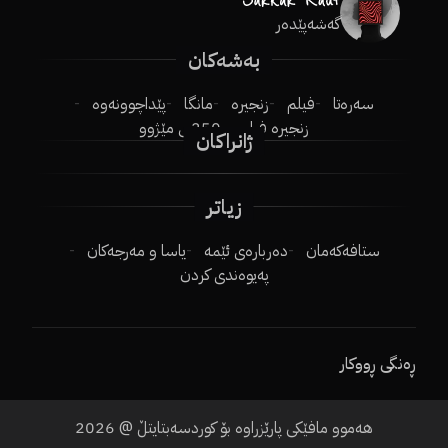
گەشەپێدەر
بەشەکان
سەرەتا
فیلم
زنجیرە
مانگا
پێداچوونەوە
زنجیرە فیلم
250ـی مێژوو
ژانراکان
زیاتر
ستافەکەمان
دەربارەی ئێمە
یاسا و مەرجەکان
پەیوەندی کردن
ڕەنگی ڕووکار
هەموو مافێکی پارێزراوە بۆ کوردسەبتایتڵ @
2026