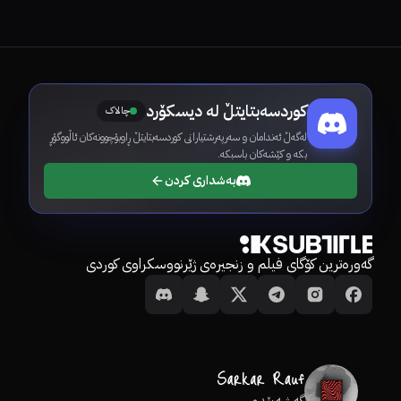
کوردسەبتایتڵ لە دیسکۆرد
چالاک
لەگەڵ ئەندامان و سەرپەرشتیارانی کوردسەبتایتڵ ڕاوبۆچوونەکان ئاڵووگۆڕ
بکە و کێشەکان باسبکە.
بەشداری کردن
گەورەترین کۆگای فیلم و زنجیرەی ژێرنووسکراوی کوردی
گەشەپێدەر