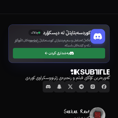
کوردسەبتایتڵ لە دیسکۆرد
چالاک
لەگەڵ ئەندامان و سەرپەرشتیارانی کوردسەبتایتڵ ڕاوبۆچوونەکان ئاڵووگۆڕ
بکە و کێشەکان باسبکە.
بەشداری کردن
گەورەترین کۆگای فیلم و زنجیرەی ژێرنووسکراوی کوردی
گەشەپێدەر