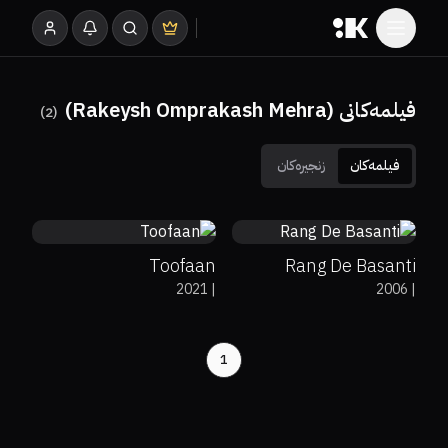
فیلمەکانی (Rakeysh Omprakash Mehra)
)
2
(
فیلمەکان
زنجیرەکان
5.3
8.1
Toofaan
Rang De Basanti
2021
|
2006
|
1