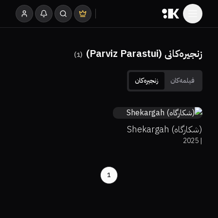
زنجیرەکانی (Parviz Parastui)
)
1
(
فیلمەکان
زنجیرەکان
0%
0%
8.1
(شکارگاه) Shekargah
2025
|
1