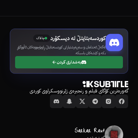
کوردسەبتایتڵ لە دیسکۆرد
چالاک
لەگەڵ ئەندامان و سەرپەرشتیارانی کوردسەبتایتڵ ڕاوبۆچوونەکان ئاڵووگۆڕ
بکە و کێشەکان باسبکە.
بەشداری کردن
گەورەترین کۆگای فیلم و زنجیرەی ژێرنووسکراوی کوردی
گەشەپێدەر