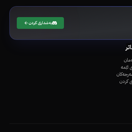
بەشداری کردن
اتر
مان
 ئێمە
مەرجەکان
ی کردن