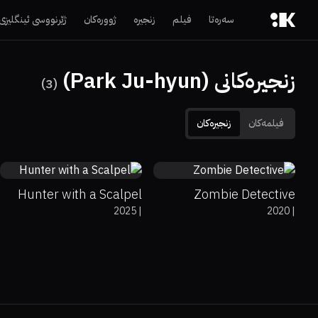
سەرەتا
فیلم
زنجیرە
ژوورەکان
ژێرنووسی ئینگلیزی
زنجیرەکانی (Park Ju-hyun)
)
3
(
فیلمەکان
زنجیرەکان
0%
0%
8
0%
0%
7.3
Hunter with a Scalpel
Zombie Detective
2025
|
2020
|