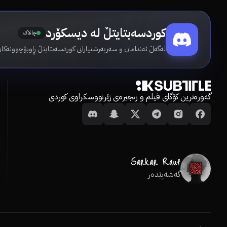
کوردسەبتایتڵ لە دیسکۆرد
چالاک
لەگەڵ ئەندامان و سەرپەرشتیارانی کوردسەبتایتڵ ڕاوبۆچوونەکان
گەورەترین کۆگای فیلم و زنجیرەی ژێرنووسکراوی کوردی
گەشەپێدەر