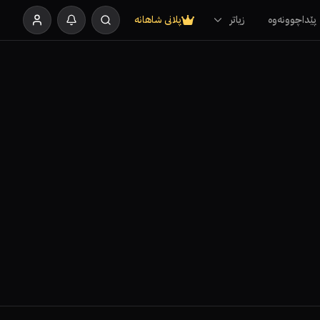
پێداچوونەوە
زیاتر
پلانی شاهانە