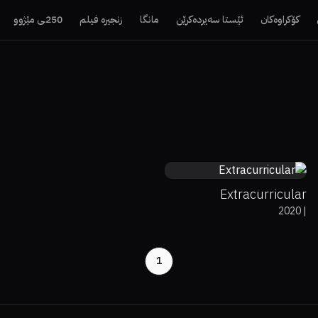
کۆکراوەکان
ئێستا سەیردەکرێن
مانگا
زنجیرە فیلم
250ـی مێژوو
7.7
Extracurricular
2020
|
1