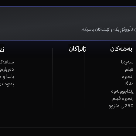
 ئاڵووگۆڕ بکە و کێشەکان باسبکە.
بەشەکان
ژانراکان
زی
سەرەتا
ستافەکە
فیلم
دەربارەی
زنجیرە
یاسا و 
مانگا
پەیوەند
پێداچوونەوە
زنجیرە فیلم
250ـی مێژوو