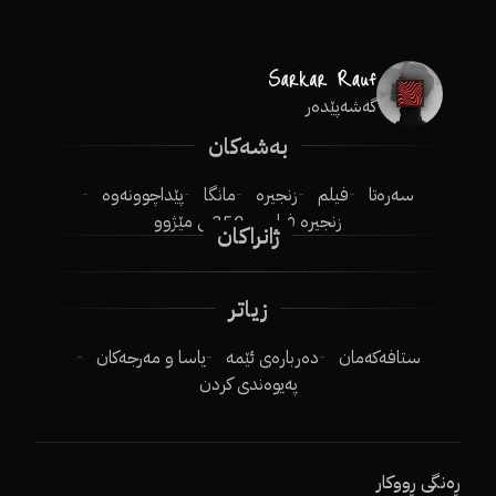
گەشەپێدەر
بەشەکان
سەرەتا
فیلم
زنجیرە
مانگا
پێداچوونەوە
زنجیرە فیلم
250ـی مێژوو
ژانراکان
زیاتر
ستافەکەمان
دەربارەی ئێمە
یاسا و مەرجەکان
پەیوەندی کردن
ڕەنگی ڕووکار