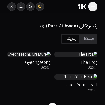
زنجیرەکانی (Park Ji-hwan)
)
3
(
فیلمەکان
زنجیرەکان
0%
0%
0
0%
0%
0
Gyeongseong
The Frog
7.7
2023
|
2024
|
Creature
Touch Your Heart
2019
|