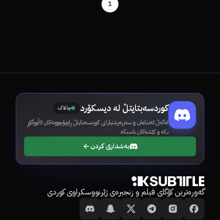
1
کوردسەبتایتڵ لە دیسکۆرد
چالاک
لەگەڵ ئەندامان و سەرپەرشتیارانی کوردسەبتایتڵ ڕاوبۆچوونەکان ئاڵووگۆڕ
بکە و کێشەکان باسبکە.
بەشداری کردن
گەورەترین کۆگای فیلم و زنجیرەی ژێرنووسکراوی کوردی