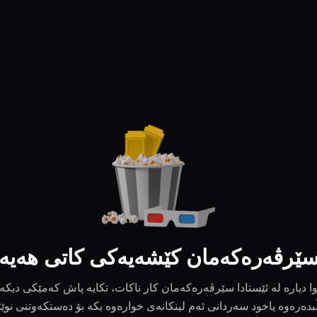
ێرڤەرەکەمان کێشەیەکی کاتی هەیە
ا دیارە لە ئێستادا سێرڤەرەکەمان کار ناکات، تکایە پاش کەمێکی دیکە
بدەرەوە یاخود سەردانی ئەم لینکانەی خوارەوە بکە بۆ دەستکەوتنی نوێ