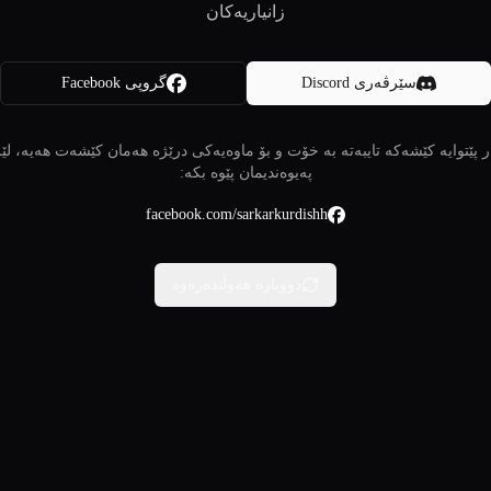
زانیاریەکان
سێرڤەری Discord
گروپی Facebook
 پێتوایە کێشەکە تایبەتە بە خۆت و بۆ ماوەیەکی درێژە هەمان کێشەت هەیە، لێ
پەیوەندیمان پێوە بکە:
facebook.com/sarkarkurdishh
دووبارە هەوڵبدەرەوە